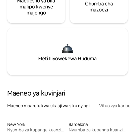
Maegesho ya bila
Chumba cha
malipo kwenye
mazoezi
majengo
Fleti Iliyowekewa Huduma
Maeneo ya kuvinjari
Maeneo maarufu kwa ukaaji wa siku nyingi
Vituo vya karibu
New York
Barcelona
Nyumba za kupanga kuanzia mwezi mmoja
Nyumba za kupanga kuanzia mwezi mmoja