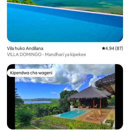
Vila huko Andilana
Ukadiriaji wa 
4.94 (87)
VILLA DOMINGO - Mandhari ya kipekee
Kipendwa cha wageni
Kipendwa cha wageni