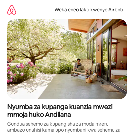
Ruka
kwenda
Weka eneo lako kwenye Airbnb
kwenye
maudhui
Nyumba za kupanga kuanzia mwezi
mmoja huko Andilana
Gundua sehemu za kupangisha za muda mrefu
ambazo unahisi kama upo nyumbani kwa sehemu za