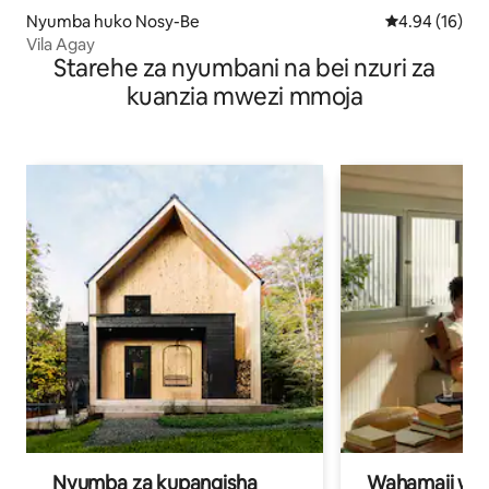
Nyumba huko Nosy-Be
Ukadiriaji wa 
4.94 (16)
Vila Agay
Starehe za nyumbani na bei nzuri za
kuanzia mwezi mmoja
Nyumba za kupangisha
Wahamaji wa ki