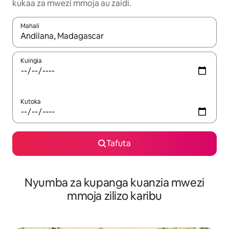
kukaa za mwezi mmoja au zaidi.
Mahali
Wakati matokeo yanapatikana, vinjari kwa kutumia vitufe vya v
Kuingia
Kutoka
Tafuta
Nyumba za kupanga kuanzia mwezi
mmoja zilizo karibu