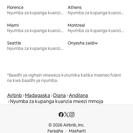
Florence
Athens
Nyumba za kupanga kuanzia mwezi mmoja
Nyumba za kupanga kuanzia mwezi mmoja
Miami
Montreal
Nyumba za kupanga kuanzia mwezi mmoja
Nyumba za kupanga kuanzia mwezi mmoja
Seattle
Onyesha zaidi
Nyumba za kupanga kuanzia mwezi mmoja
*Baadhi ya vighairi vinaweza kutumika katika maeneo fulani
na kwa baadhi ya nyumba.
Airbnb
Madagaska
Diana
Andilana
Nyumba za kupanga kuanzia mwezi mmoja
© 2026 Airbnb, Inc.
Faragha
Masharti