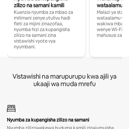
zilizo na samani kamili
wataalamu wa
Kuanzia nyumba za mbao za
Malazi ya star
milimani zenye utulivu hadi
wataalamu wan
fleti za mijini zinazofaa,
wakiwa mbali na
nyumba hizi za kupangisha
wenye Wi-Fi n
zilizo na samani zina
mahususi za kuf
vistawishi vyote vya
nyumbani.
Vistawishi na marupurupu kwa ajili ya
ukaaji wa muda mrefu
Nyumba za kupangisha zilizo na samani
Nyumba zilizowekewa huduma kamili zinajumuisha