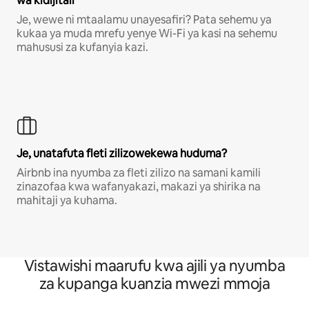
wa kidijitali
Je, wewe ni mtaalamu unayesafiri? Pata sehemu ya
kukaa ya muda mrefu yenye Wi-Fi ya kasi na sehemu
mahususi za kufanyia kazi.
Je, unatafuta fleti zilizowekewa huduma?
Airbnb ina nyumba za fleti zilizo na samani kamili
zinazofaa kwa wafanyakazi, makazi ya shirika na
mahitaji ya kuhama.
Vistawishi maarufu kwa ajili ya nyumba
za kupanga kuanzia mwezi mmoja