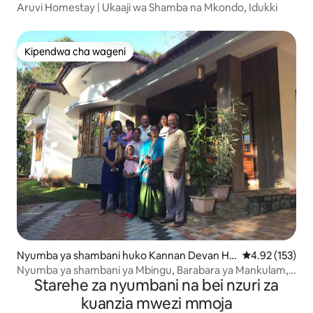
Aruvi Homestay | Ukaaji wa Shamba na Mkondo, Idukki
Kipendwa cha wageni
Kipendwa cha wageni
Nyumba ya shambani huko Kannan Devan Hill
Ukadiriaji wa w
4.92 (153)
s
Nyumba ya shambani ya Mbingu, Barabara ya Mankulam,
Starehe za nyumbani na bei nzuri za
Munnar
kuanzia mwezi mmoja