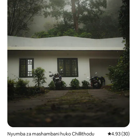
Nyumba za mashambani huko Chillithodu
Ukadiriaji wa 
4.93 (30)