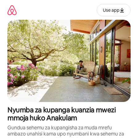
Ruka
kwenda
Use app
kwenye
maudhui
Nyumba za kupanga kuanzia mwezi
mmoja huko Anakulam
Gundua sehemu za kupangisha za muda mrefu
ambazo unahisi kama upo nyumbani kwa sehemu za