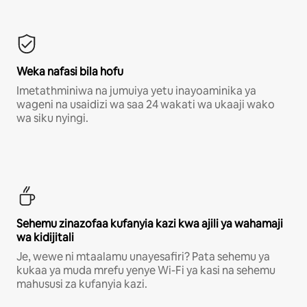
Weka nafasi bila hofu
Imetathminiwa na jumuiya yetu inayoaminika ya
wageni na usaidizi wa saa 24 wakati wa ukaaji wako
wa siku nyingi.
Sehemu zinazofaa kufanyia kazi kwa ajili ya wahamaji
wa kidijitali
Je, wewe ni mtaalamu unayesafiri? Pata sehemu ya
kukaa ya muda mrefu yenye Wi-Fi ya kasi na sehemu
mahususi za kufanyia kazi.