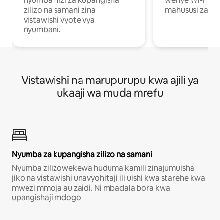
nyumba hizi za kupangisha
wenye Wi-Fi n
zilizo na samani zina
mahususi za kuf
vistawishi vyote vya
nyumbani.
Vistawishi na marupurupu kwa ajili ya
ukaaji wa muda mrefu
Nyumba za kupangisha zilizo na samani
Nyumba zilizowekewa huduma kamili zinajumuisha
jiko na vistawishi unavyohitaji ili uishi kwa starehe kwa
mwezi mmoja au zaidi. Ni mbadala bora kwa
upangishaji mdogo.