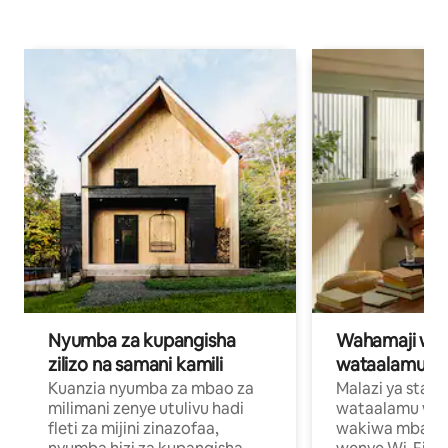
Nyumba za kupangisha
Wahamaji wa ki
zilizo na samani kamili
wataalamu wa
Kuanzia nyumba za mbao za
Malazi ya star
milimani zenye utulivu hadi
wataalamu wan
fleti za mijini zinazofaa,
wakiwa mbali na