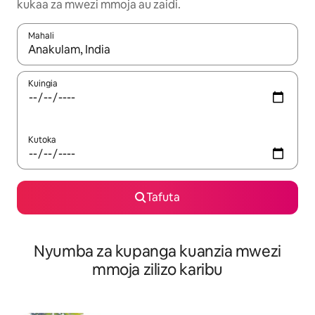
kukaa za mwezi mmoja au zaidi.
Mahali
Wakati matokeo yanapatikana, vinjari kwa kutumia vitufe vya v
Kuingia
Kutoka
Tafuta
Nyumba za kupanga kuanzia mwezi
mmoja zilizo karibu