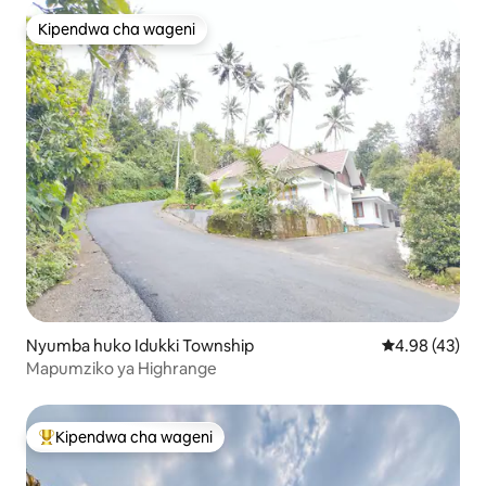
Kipendwa cha wageni
Kipendwa cha wageni
Nyumba huko Idukki Township
Ukadiriaji wa 
4.98 (43)
Mapumziko ya Highrange
Kipendwa cha wageni
Kipendwa maarufu cha wageni