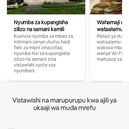
Nyumba za kupangisha
Wahamaji wa ki
zilizo na samani kamili
wataalamu wa
Kuanzia nyumba za mbao za
Malazi ya star
milimani zenye utulivu hadi
wataalamu wan
fleti za mijini zinazofaa,
wakiwa mbali na
nyumba hizi za kupangisha
wenye Wi-Fi n
zilizo na samani zina
mahususi za kuf
vistawishi vyote vya
nyumbani.
Vistawishi na marupurupu kwa ajili ya
ukaaji wa muda mrefu