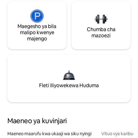
Maegesho ya bila
Chumba cha
malipo kwenye
mazoezi
majengo
Fleti Iliyowekewa Huduma
Maeneo ya kuvinjari
Maeneo maarufu kwa ukaaji wa siku nyingi
Vituo vya karibu