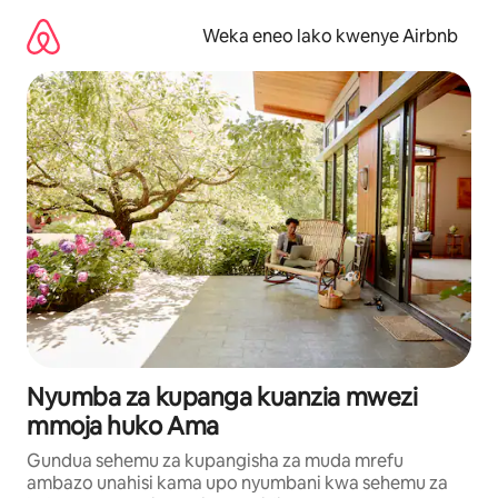
Ruka
kwenda
Weka eneo lako kwenye Airbnb
kwenye
maudhui
Nyumba za kupanga kuanzia mwezi
mmoja huko Ama
Gundua sehemu za kupangisha za muda mrefu
ambazo unahisi kama upo nyumbani kwa sehemu za