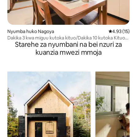
Nyumba huko Nagoya
Ukadiriaji wa 
4.93 (15)
Dakika 3 kwa miguu kutoka kituo/Dakika 10 kutoka Kituo
Starehe za nyumbani na bei nzuri za
cha Nagoya/Dakika 20 kwa gari kutoka Legoland/Vitanda
6, watu 10 wanaweza kukaa/86 ㎡/Maegesho ya bure
kuanzia mwezi mmoja
mbele