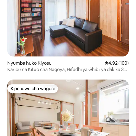
Nyumba huko Kiyosu
Ukadiriaji wa w
4.92 (100)
Karibu na Kituo cha Nagoya, Hifadhi ya Ghibli ya dakika 30
na LegoLand
Kipendwa cha wageni
Kipendwa cha wageni