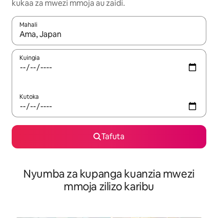
kukaa za mwezi mmoja au zaidi.
Mahali
Wakati matokeo yanapatikana, vinjari kwa kutumia vitufe vya v
Kuingia
Kutoka
Tafuta
Nyumba za kupanga kuanzia mwezi
mmoja zilizo karibu