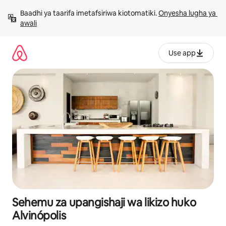
Ruka
Baadhi ya taarifa imetafsiriwa kiotomatiki. 
Onyesha lugha ya 
kwenda
awali
kwenye
maudhui
Use app
Sehemu za upangishaji wa likizo huko
Alvinópolis