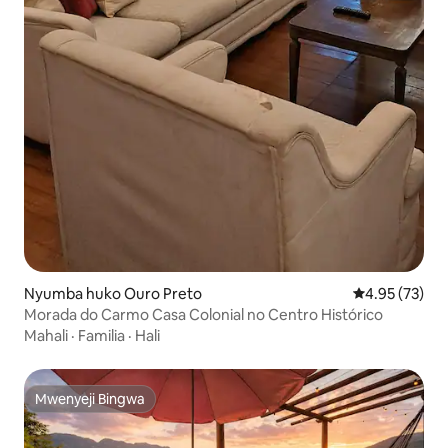
Nyumba huko Ouro Preto
Ukadiriaji wa 
4.95 (73)
Morada do Carmo Casa Colonial no Centro Histórico
Mahali
·
Familia
·
Hali
Mwenyeji Bingwa
Mwenyeji Bingwa