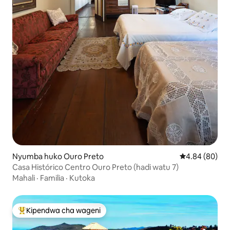
Nyumba huko Ouro Preto
Ukadiriaji wa 
4.84 (80)
Casa Histórico Centro Ouro Preto (hadi watu 7)
Mahali
·
Familia
·
Kutoka
Kipendwa cha wageni
Kipendwa maarufu cha wageni