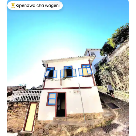
Kipendwa cha wageni
Kipendwa maarufu cha wageni