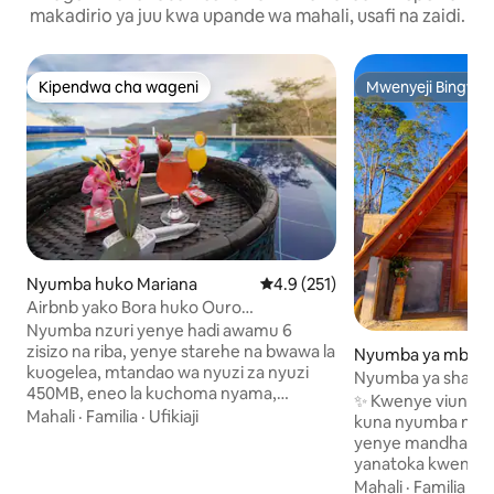
makadirio ya juu kwa upande wa mahali, usafi na zaidi.
Kipendwa cha wageni
Mwenyeji Bingwa
Kipendwa cha wageni
Mwenyeji Bingwa
Nyumba huko Mariana
Ukadiriaji wa wastani wa 4.9 kat
4.9 (251)
Airbnb yako Bora huko Ouro
Preto/Mariana
Nyumba nzuri yenye hadi awamu 6
zisizo na riba, yenye starehe na bwawa la
Nyumba ya mbao 
kuogelea, mtandao wa nyuzi za nyuzi
o Preto
Nyumba ya shamba
450MB, eneo la kuchoma nyama,
Lavras Novas
✨ Kwenye viunga v
chumba cha michezo kilicho na mpira wa
Mahali
·
Familia
·
Ufikiaji
kuna nyumba ndo
kikapu wa kielektroniki, mpira wa
yenye mandhari ya
magongo, gitaa, darubini, maktaba ya
yanatoka kwenye c
midoli, maegesho ya magari 2, dakika 10
sehemu hiyo inau
Mahali
·
Familia
·
Ji