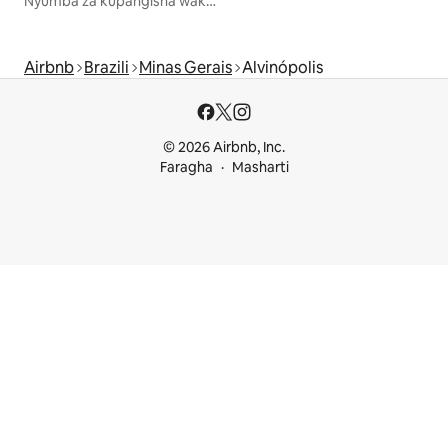
Nyumba za kupangisha wakati wa likizo
Airbnb
Brazili
Minas Gerais
Alvinópolis
© 2026 Airbnb, Inc.
Faragha
Masharti