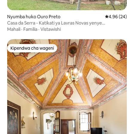
Nyumba huko Ouro Preto
Ukadiriaji wa 
4.96 (24)
Casa da Serra - Katikati ya Lavras Novas yenye
Mwonekano
Mahali
·
Familia
·
Vistawishi
Kipendwa cha wageni
Kipendwa cha wageni