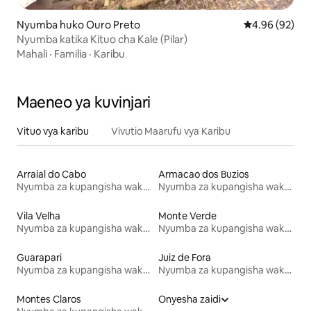
Nyumba huko Ouro Preto
Ukadiriaji wa 
4.96 (92)
Nyumba katika Kituo cha Kale (Pilar)
Mahali
·
Familia
·
Karibu
Maeneo ya kuvinjari
Vituo vya karibu
Vivutio Maarufu vya Karibu
Arraial do Cabo
Armacao dos Buzios
Nyumba za kupangisha wakati wa likizo
Nyumba za kupangisha wakati wa likizo
Vila Velha
Monte Verde
Nyumba za kupangisha wakati wa likizo
Nyumba za kupangisha wakati wa likizo
Guarapari
Juiz de Fora
Nyumba za kupangisha wakati wa likizo
Nyumba za kupangisha wakati wa likizo
Montes Claros
Onyesha zaidi