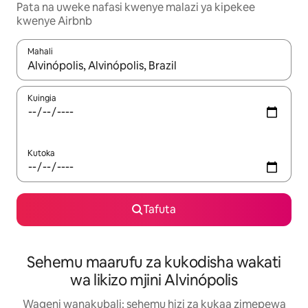
Pata na uweke nafasi kwenye malazi ya kipekee
kwenye Airbnb
Mahali
Wakati matokeo yanapatikana, vinjari kwa kutumia vitufe vya v
Kuingia
Kutoka
Tafuta
Sehemu maarufu za kukodisha wakati
wa likizo mjini Alvinópolis
Wageni wanakubali: sehemu hizi za kukaa zimepewa