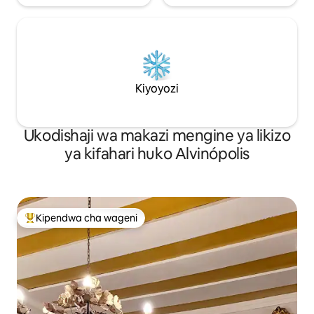
Kiyoyozi
Ukodishaji wa makazi mengine ya likizo
ya kifahari huko Alvinópolis
Kipendwa cha wageni
Kipendwa maarufu cha wageni