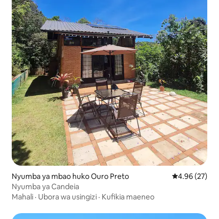
Nyumba ya mbao huko Ouro Preto
Ukadiriaji wa 
4.96 (27)
Nyumba ya Candeia
Mahali
·
Ubora wa usingizi
·
Kufikia maeneo