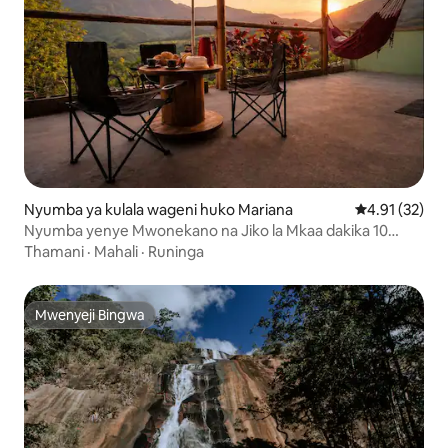
Nyumba ya kulala wageni huko Mariana
Ukadiriaji wa 
4.91 (32)
Nyumba yenye Mwonekano na Jiko la Mkaa dakika 10
kutoka Ouro Preto
Thamani
·
Mahali
·
Runinga
Mwenyeji Bingwa
Mwenyeji Bingwa