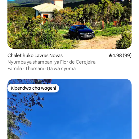
Chalet huko Lavras Novas
Ukadiriaji wa 
4.98 (99)
Nyumba ya shambani ya Flor de Cerejeira
Familia
·
Thamani
·
Ua wa nyuma
Kipendwa cha wageni
Kipendwa cha wageni