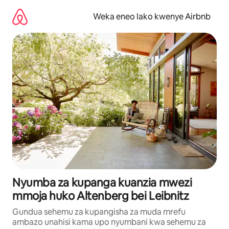
Ruka
kwenda
Weka eneo lako kwenye Airbnb
kwenye
maudhui
Nyumba za kupanga kuanzia mwezi
mmoja huko Altenberg bei Leibnitz
Gundua sehemu za kupangisha za muda mrefu
ambazo unahisi kama upo nyumbani kwa sehemu za