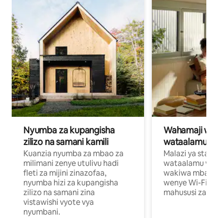
Nyumba za kupangisha
Wahamaji wa ki
zilizo na samani kamili
wataalamu wa
Kuanzia nyumba za mbao za
Malazi ya star
milimani zenye utulivu hadi
wataalamu wan
fleti za mijini zinazofaa,
wakiwa mbali na
nyumba hizi za kupangisha
wenye Wi-Fi n
zilizo na samani zina
mahususi za kuf
vistawishi vyote vya
nyumbani.