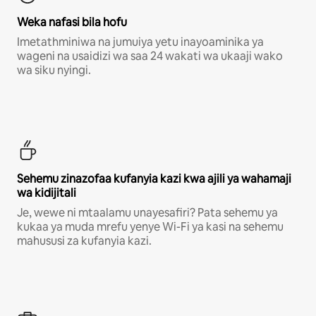
Weka nafasi bila hofu
Imetathminiwa na jumuiya yetu inayoaminika ya
wageni na usaidizi wa saa 24 wakati wa ukaaji wako
wa siku nyingi.
Sehemu zinazofaa kufanyia kazi kwa ajili ya wahamaji
wa kidijitali
Je, wewe ni mtaalamu unayesafiri? Pata sehemu ya
kukaa ya muda mrefu yenye Wi-Fi ya kasi na sehemu
mahususi za kufanyia kazi.