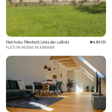
Fleti huko Tillmitsch Links der Laßnitz
Ukadiriaji wa
4.89 (9)
FLETI YA MGENI YA KREINER