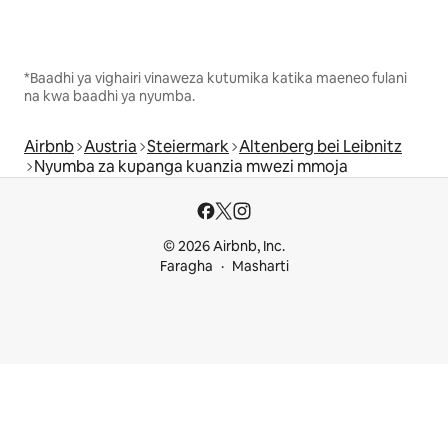
*Baadhi ya vighairi vinaweza kutumika katika maeneo fulani
na kwa baadhi ya nyumba.
Airbnb
Austria
Steiermark
Altenberg bei Leibnitz
Nyumba za kupanga kuanzia mwezi mmoja
© 2026 Airbnb, Inc.
Faragha
Masharti