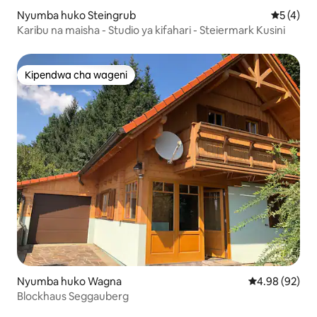
Nyumba huko Steingrub
Ukadiriaji
5 (4)
Karibu na maisha - Studio ya kifahari - Steiermark Kusini
Kipendwa cha wageni
Kipendwa cha wageni
Nyumba huko Wagna
Ukadiriaji wa 
4.98 (92)
Blockhaus Seggauberg