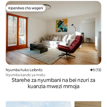
Kipendwa cha wageni
Kipendwa cha wageni
Nyumba huko Leibnitz
Ukadiriaji 
5 (13)
Nyumba kando ya msitu
Starehe za nyumbani na bei nzuri za
kuanzia mwezi mmoja