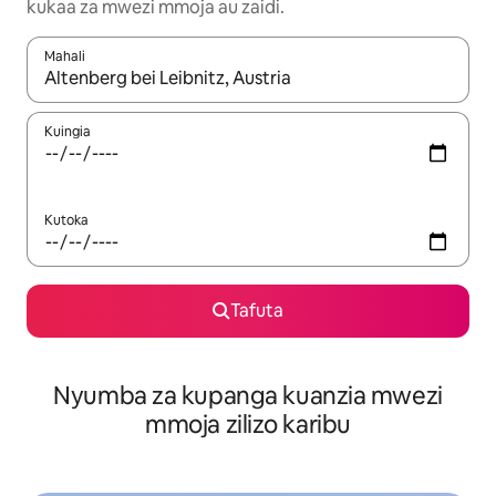
kukaa za mwezi mmoja au zaidi.
Mahali
Wakati matokeo yanapatikana, vinjari kwa kutumia vitufe vya v
Kuingia
Kutoka
Tafuta
Nyumba za kupanga kuanzia mwezi
mmoja zilizo karibu