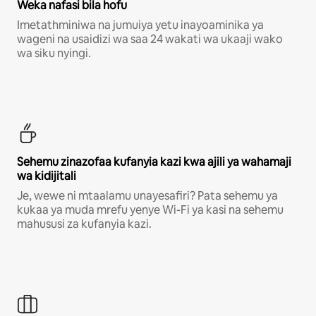
Weka nafasi bila hofu
Imetathminiwa na jumuiya yetu inayoaminika ya
wageni na usaidizi wa saa 24 wakati wa ukaaji wako
wa siku nyingi.
Sehemu zinazofaa kufanyia kazi kwa ajili ya wahamaji
wa kidijitali
Je, wewe ni mtaalamu unayesafiri? Pata sehemu ya
kukaa ya muda mrefu yenye Wi-Fi ya kasi na sehemu
mahususi za kufanyia kazi.