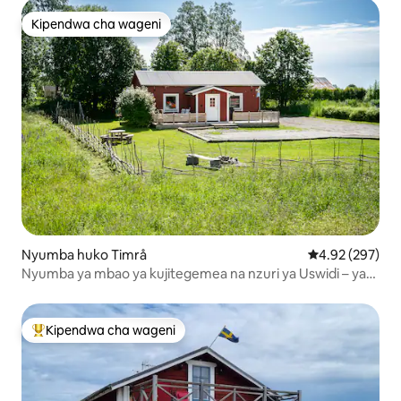
Kipendwa cha wageni
Kipendwa cha wageni
Nyumba huko Timrå
Ukadiriaji wa w
4.92 (297)
Nyumba ya mbao ya kujitegemea na nzuri ya Uswidi – ya
kisasa na iliyo karibu na mazingira ya asili
Kipendwa cha wageni
Kipendwa maarufu cha wageni