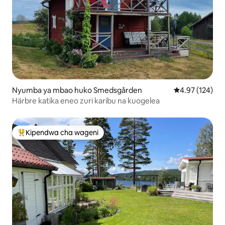
Nyumba ya mbao huko Smedsgården
Ukadiriaji wa w
4.97 (124)
Härbre katika eneo zuri karibu na kuogelea
Kipendwa cha wageni
Kipendwa maarufu cha wageni