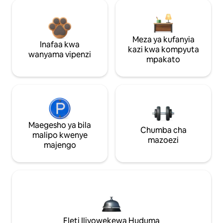
Meza ya kufanyia
Inafaa kwa
kazi kwa kompyuta
wanyama vipenzi
mpakato
Maegesho ya bila
Chumba cha
malipo kwenye
mazoezi
majengo
Fleti Iliyowekewa Huduma