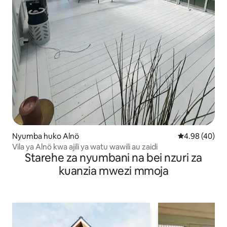
Nyumba huko Alnö
Ukadiriaji wa 
4.98 (40)
Vila ya Alnö kwa ajili ya watu wawili au zaidi
Starehe za nyumbani na bei nzuri za
kuanzia mwezi mmoja