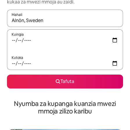
kukaa za mwezi mmoja au zaidi.
Mahali
Wakati matokeo yanapatikana, vinjari kwa kutumia vitufe vya v
Kuingia
Kutoka
Tafuta
Nyumba za kupanga kuanzia mwezi
mmoja zilizo karibu