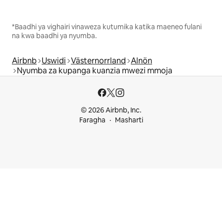
*Baadhi ya vighairi vinaweza kutumika katika maeneo fulani
na kwa baadhi ya nyumba.
Airbnb
Uswidi
Västernorrland
Alnön
Nyumba za kupanga kuanzia mwezi mmoja
© 2026 Airbnb, Inc.
Faragha
Masharti