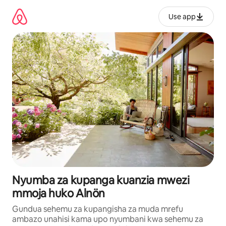
Ruka
kwenda
Use app
kwenye
maudhui
Nyumba za kupanga kuanzia mwezi
mmoja huko Alnön
Gundua sehemu za kupangisha za muda mrefu
ambazo unahisi kama upo nyumbani kwa sehemu za