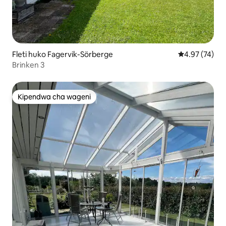
Fleti huko Fagervik-Sörberge
Ukadiriaji wa 
4.97 (74)
Brinken 3
Kipendwa cha wageni
Kipendwa cha wageni