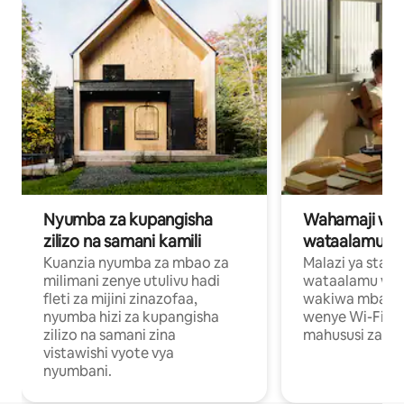
Nyumba za kupangisha
Wahamaji wa ki
zilizo na samani kamili
wataalamu wa
Kuanzia nyumba za mbao za
Malazi ya star
milimani zenye utulivu hadi
wataalamu wan
fleti za mijini zinazofaa,
wakiwa mbali na
nyumba hizi za kupangisha
wenye Wi-Fi n
zilizo na samani zina
mahususi za kuf
vistawishi vyote vya
nyumbani.