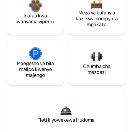
Meza ya kufanyia
Inafaa kwa
kazi kwa kompyuta
wanyama vipenzi
mpakato
Maegesho ya bila
Chumba cha
malipo kwenye
mazoezi
majengo
Fleti Iliyowekewa Huduma