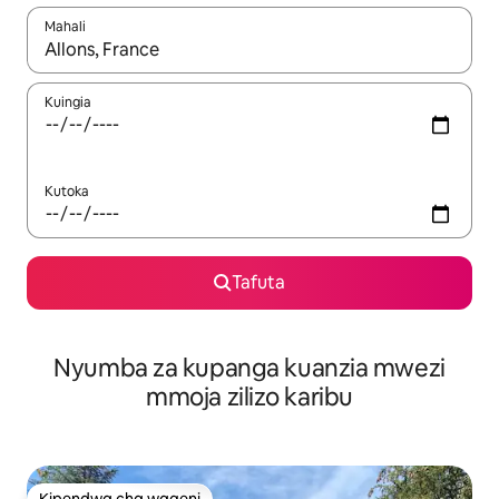
Mahali
Wakati matokeo yanapatikana, vinjari kwa kutumia vitufe vya v
Kuingia
Kutoka
Tafuta
Nyumba za kupanga kuanzia mwezi
mmoja zilizo karibu