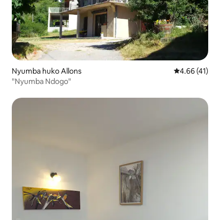
Nyumba huko Allons
Ukadiriaji wa 
4.66 (41)
"Nyumba Ndogo"