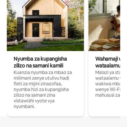
Nyumba za kupangisha
Wahamaji wa ki
zilizo na samani kamili
wataalamu wa
Kuanzia nyumba za mbao za
Malazi ya star
milimani zenye utulivu hadi
wataalamu wan
fleti za mijini zinazofaa,
wakiwa mbali na
nyumba hizi za kupangisha
wenye Wi-Fi n
zilizo na samani zina
mahususi za kuf
vistawishi vyote vya
nyumbani.