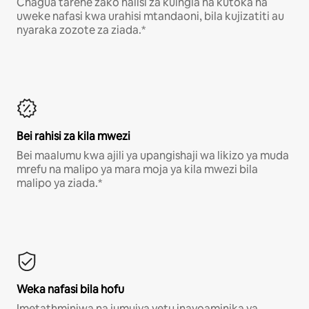
Chagua tarehe zako halisi za kuingia na kutoka na
uweke nafasi kwa urahisi mtandaoni, bila kujizatiti au
nyaraka zozote za ziada.*
Bei rahisi za kila mwezi
Bei maalumu kwa ajili ya upangishaji wa likizo ya muda
mrefu na malipo ya mara moja ya kila mwezi bila
malipo ya ziada.*
Weka nafasi bila hofu
Imetathminiwa na jumuiya yetu inayoaminika ya