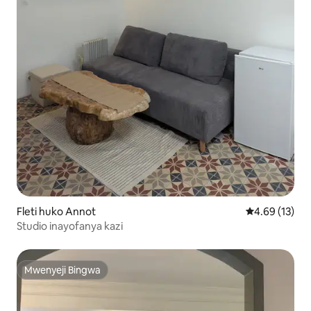
Fleti huko Annot
Ukadiriaji wa 
4.69 (13)
Studio inayofanya kazi
Mwenyeji Bingwa
Mwenyeji Bingwa