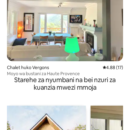
Chalet huko Vergons
Ukadiriaji wa 
4.88 (17)
Moyo wa bustani za Haute Provence
Starehe za nyumbani na bei nzuri za
kuanzia mwezi mmoja