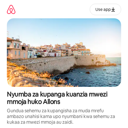
Ruka
kwenda
Use app
kwenye
maudhui
Nyumba za kupanga kuanzia mwezi
mmoja huko Allons
Gundua sehemu za kupangisha za muda mrefu
ambazo unahisi kama upo nyumbani kwa sehemu za
kukaa za mwezi mmoja au zaidi.