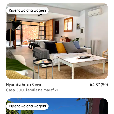
Kipendwa cha wageni
Kipendwa cha wageni
Nyumba huko Sunyer
Ukadiriaji wa 
4.87 (90)
Casa Guiu_familia na marafiki
Kipendwa cha wageni
Kipendwa cha wageni