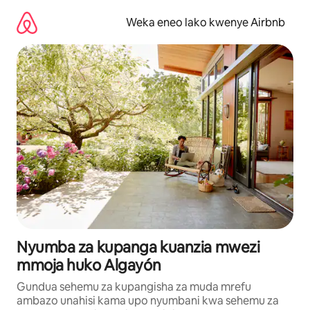
Ruka
kwenda
Weka eneo lako kwenye Airbnb
kwenye
maudhui
Nyumba za kupanga kuanzia mwezi
mmoja huko Algayón
Gundua sehemu za kupangisha za muda mrefu
ambazo unahisi kama upo nyumbani kwa sehemu za