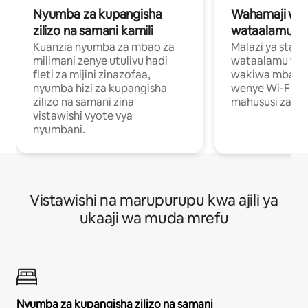
Nyumba za kupangisha
Wahamaji wa ki
zilizo na samani kamili
wataalamu wa
Kuanzia nyumba za mbao za
Malazi ya star
milimani zenye utulivu hadi
wataalamu wan
fleti za mijini zinazofaa,
wakiwa mbali na
nyumba hizi za kupangisha
wenye Wi-Fi n
zilizo na samani zina
mahususi za kuf
vistawishi vyote vya
nyumbani.
Vistawishi na marupurupu kwa ajili ya
ukaaji wa muda mrefu
Nyumba za kupangisha zilizo na samani