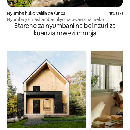
Nyumba huko Velilla de Cinca
Ukadiriaji 
5 (17)
Nyumba ya mashambani iliyo na bwawa na meko
Starehe za nyumbani na bei nzuri za
kuanzia mwezi mmoja