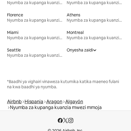
Nyumba za kupanga kuanzia mwezi mmoja
Nyumba za kupanga kuanzia mwezi mmoja
Florence
Athens
Nyumba za kupanga kuanzia mwezi mmoja
Nyumba za kupanga kuanzia mwezi mmoja
Miami
Montreal
Nyumba za kupanga kuanzia mwezi mmoja
Nyumba za kupanga kuanzia mwezi mmoja
Seattle
Onyesha zaidi
Nyumba za kupanga kuanzia mwezi mmoja
*Baadhi ya vighairi vinaweza kutumika katika maeneo fulani
na kwa baadhi ya nyumba.
Airbnb
Hispania
Aragon
Algayón
Nyumba za kupanga kuanzia mwezi mmoja
© 2026 Airbnb, Inc.