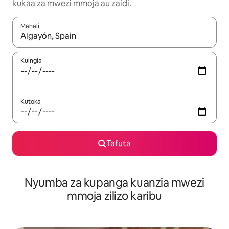
kukaa za mwezi mmoja au zaidi.
Mahali
Wakati matokeo yanapatikana, vinjari kwa kutumia vitufe vya v
Kuingia
Kutoka
Tafuta
Nyumba za kupanga kuanzia mwezi
mmoja zilizo karibu