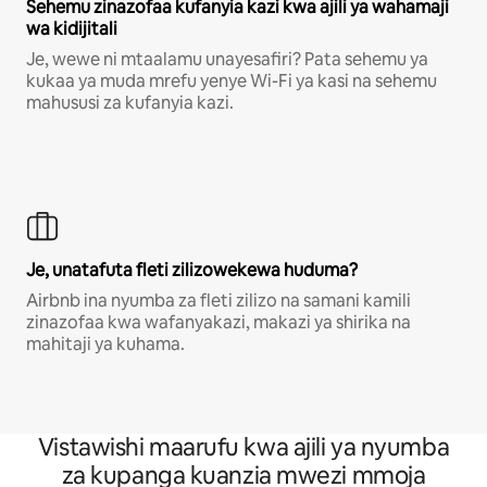
Sehemu zinazofaa kufanyia kazi kwa ajili ya wahamaji
wa kidijitali
Je, wewe ni mtaalamu unayesafiri? Pata sehemu ya
kukaa ya muda mrefu yenye Wi-Fi ya kasi na sehemu
mahususi za kufanyia kazi.
Je, unatafuta fleti zilizowekewa huduma?
Airbnb ina nyumba za fleti zilizo na samani kamili
zinazofaa kwa wafanyakazi, makazi ya shirika na
mahitaji ya kuhama.
Vistawishi maarufu kwa ajili ya nyumba
za kupanga kuanzia mwezi mmoja