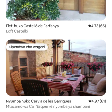
Fleti huko Castelló de Farfanya
Ukadiriaji wa 
4.73 (66)
Loft Castelló
Kipendwa cha wageni
Kipendwa cha wageni
Nyumba huko Cervià de les Garrigues
Ukadiriaji wa 
4.97 (61)
Mtazamo wa Ca l 'Esquerré nyumba ya shambani