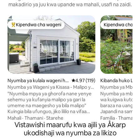
makadirio ya juu kwa upande wa mahali, usafi na zaidi.
Kipendwa cha wageni
Kipendwa cha wa
Kipendwa maarufu cha wageni
Kipendwa cha wa
Nyumba ya kulala wageni hu
Ukadiriaji wa wastani wa 4.97 kat
4.97 (119)
Kibanda huko Lun
ko Staffanstorp
Nyumba ya Wageni ya Kisasa - Malipo ya
Nyumba ya Mbao
bila malipo ya EV - Karibu na E6/ Malmö
"Nyumba mpya ya ghorofa nane yenye
Nyumba ya mbao y
sehemu ya kufanyia malipo ya gari la
wa kuigwa kutoka
umeme na maegesho ya bila malipo"
baraza na uangalie
Kuingia bila ufunguo, jiko lililo na vifaa
Japandi na samaki
kamili ikiwemo mikrowevu, friji/friza, jiko
dimbwi. Pika, kaa n
Mahali
·
Thamani
·
Starehe
Familia
·
Thamani
la umeme, kibaniko, birika la maji ya
Vistawishi maarufu kwa ajili ya Åkarp
vizuri katika mazi
moto/mashine ya kahawa na upatikanaji
amani. Jisikie hur
ukodishaji wa nyumba za likizo
wa bure wa kahawa na chai. Smart
nzima. Kuna mgah