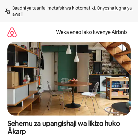
Ruka
Baadhi ya taarifa imetafsiriwa kiotomatiki. 
Onyesha lugha ya 
kwenda
awali
kwenye
maudhui
Weka eneo lako kwenye Airbnb
Sehemu za upangishaji wa likizo huko
Åkarp