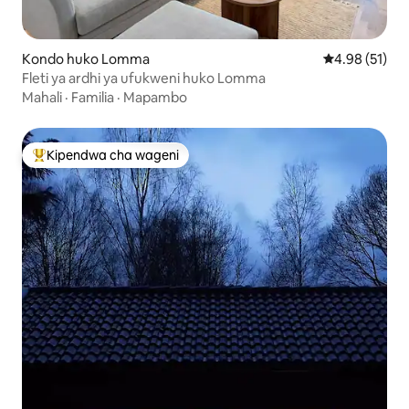
Kondo huko Lomma
Ukadiriaji wa 
4.98 (51)
Fleti ya ardhi ya ufukweni huko Lomma
Mahali
·
Familia
·
Mapambo
Kipendwa cha wageni
Kipendwa maarufu cha wageni