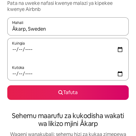
Pata na uweke nafasi kwenye malazi ya kipekee
kwenye Airbnb
Mahali
Wakati matokeo yanapatikana, vinjari kwa kutumia vitufe vya v
Kuingia
Kutoka
Tafuta
Sehemu maarufu za kukodisha wakati
wa likizo mjini Åkarp
Wageni wanakubali: sehemu hizi za kukaa zimepewa