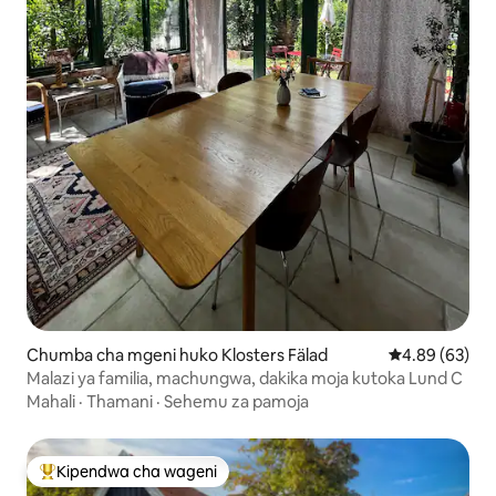
Chumba cha mgeni huko Klosters Fälad
Ukadiriaji wa 
4.89 (63)
Malazi ya familia, machungwa, dakika moja kutoka Lund C
Mahali
·
Thamani
·
Sehemu za pamoja
Kipendwa cha wageni
Kipendwa maarufu cha wageni