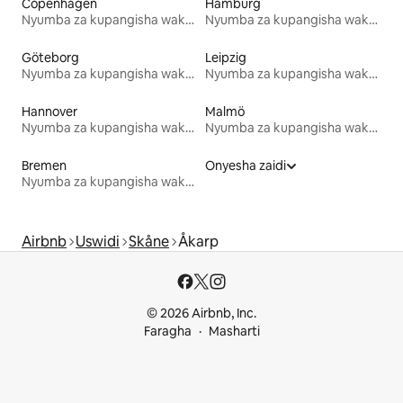
Copenhagen
Hamburg
Nyumba za kupangisha wakati wa likizo
Nyumba za kupangisha wakati wa likizo
Göteborg
Leipzig
Nyumba za kupangisha wakati wa likizo
Nyumba za kupangisha wakati wa likizo
Hannover
Malmö
Nyumba za kupangisha wakati wa likizo
Nyumba za kupangisha wakati wa likizo
Bremen
Onyesha zaidi
Nyumba za kupangisha wakati wa likizo
Airbnb
Uswidi
Skåne
Åkarp
© 2026 Airbnb, Inc.
Faragha
Masharti