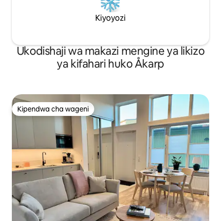
Kiyoyozi
Ukodishaji wa makazi mengine ya likizo
ya kifahari huko Åkarp
Kipendwa cha wageni
Kipendwa cha wageni