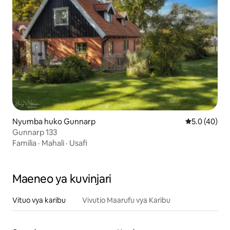
Nyumba huko Gunnarp
Ukadiriaji wa
5.0 (40)
Gunnarp 133
Familia
·
Mahali
·
Usafi
Maeneo ya kuvinjari
Vituo vya karibu
Vivutio Maarufu vya Karibu