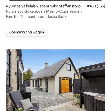
Nyumba ya kulala wageni huko Staffanstorp
Ukadiriaji wa w
4.71 (165)
Nchi inayoishi karibu na Malmo/Copenhagen
Familia
·
Thamani
·
Kuendesha Baiskeli
Kipendwa cha wageni
Kipendwa cha wageni