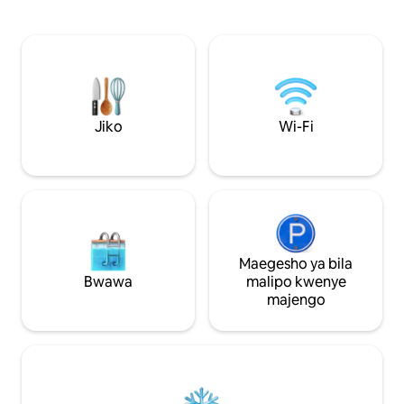
TV/Apple TV/Netflix, intaneti ya kasi ya
Kiitaliano kijijini.
juu, kiyoyozi na sofa kitanda. Mashine ya
Sasa imefungwa kwa 
pamoja ya kuosha/kukausha katika bafu
tarehe 4 Agosti. 
lenye mfumo wa kupasha joto kwenye
Kumbuka: Reli iko
sakafu, bafu la nje lenye maji
linaweza kuwasum
baridi/moto. Sehemu ya nje ya kibinafsi
usingizi mwepesi. Ni marufuku kuvuta
yenye jiko la kuchomea nyama (la gesi).
sigara ndani ya n
Matandiko + taulo zinajumuishwa.
kwenye eneo hili k
Jiko
Wi-Fi
Wanyama vipenzi hawaruhusiwi, na
moto!
tafadhali usivute sigara. Karibu!
Maegesho ya bila
Bwawa
malipo kwenye
majengo