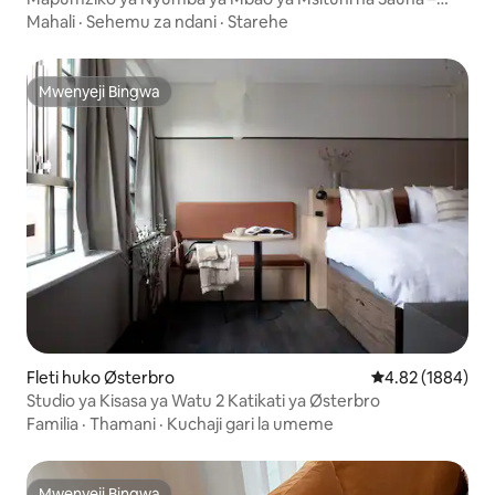
Ubunifu wa Msanifu Majengo
Mahali
·
Sehemu za ndani
·
Starehe
Mwenyeji Bingwa
Mwenyeji Bingwa
Fleti huko Østerbro
Ukadiriaji wa wa
4.82 (1884)
Studio ya Kisasa ya Watu 2 Katikati ya Østerbro
Familia
·
Thamani
·
Kuchaji gari la umeme
Mwenyeji Bingwa