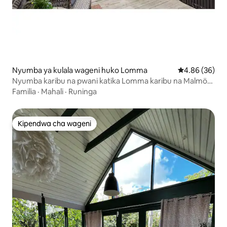
Nyumba ya kulala wageni huko Lomma
Ukadiriaji wa 
4.86 (36)
Nyumba karibu na pwani katika Lomma karibu na Malmö
na Copenhagen
Familia
·
Mahali
·
Runinga
Kipendwa cha wageni
Kipendwa cha wageni