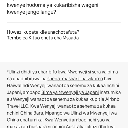
kwenye huduma ya kukaribisha wageni
kwenye jengo langu?
Huwezi kupata kile unachotafuta?
Tembelea Kituo chetu cha Msaada
*Ulinzi dhidi ya uharibifu kwa Mwenyeji si sera ya bima
na unadhibitiwa na
sheria, masharti na vikomo
hivi.
Haiwalindi Wenyeji wanaotoa sehemu za kukaa nchini
Japani, ambapo
Bima ya Mwenyeji ya Japani
inatumika
au Wenyeji wanaotoa sehemu za kukaa kupitia Airbnb
Travel LLC.
Kwa Wenyeji wanaotoa sehemu za kukaa
nchini China Bara,
Mpango wa Ulinzi wa Mwenyeji wa
China
unatumika.
Kwa Wenyeji ambao nchi yao ya
makazi au biashara ni nchini Australia, ulinzi dhidi ya