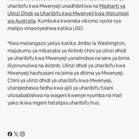
uharibifu kwa Mwenyeji unadhibitiwa na
Masharti ya
Ulinzi Dhidi ya Uharibifu kwa Mwenyeji kwa Watumiaji
wa Australia
. Kumbuka kwamba vikomo vyote vya
malipo vinaonyeshwa katika USD.
*Kwa matangazo yaliyo katika Jimbo la Washington,
majukumu ya mikataba ya Airbnb chini ya ulinzi dhidi
ya uharibifu kwa Mwenyeji yanalindwa na sera ya bima
iliyonunuliwa na Airbnb. Ulinzi dhidi ya uharibifu kwa
Mwenyeji hauhusiani na bima ya dhima ya Mwenyeji.
Chini ya ulinzi dhidi ya uharibifu kwa Mwenyeji,
utarejeshewa fedha kwa ajili ya uharibifu fulani
uliosababishwa na wageni kwenye nyumba na mali
yako ikiwa mgeni hatalipia uharibifu huo.