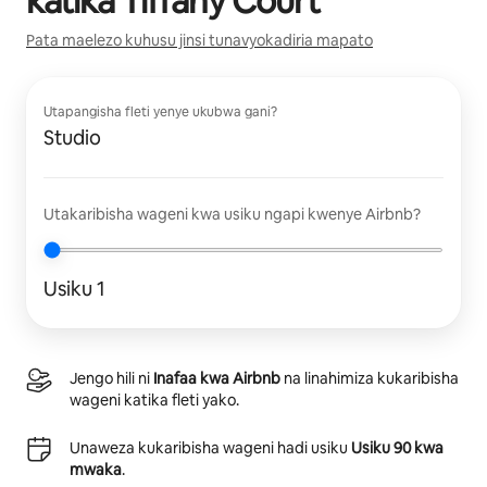
katika
Tiffany Court
Pata maelezo kuhusu jinsi tunavyokadiria mapato
Utapangisha fleti yenye ukubwa gani?
Studio
Utakaribisha wageni kwa usiku ngapi kwenye Airbnb?
Usiku 1
Jengo hili ni
Inafaa kwa Airbnb
na linahimiza kukaribisha
wageni katika fleti yako.
Unaweza kukaribisha wageni hadi usiku
Usiku 90 kwa
mwaka
.