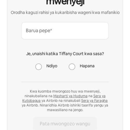
mwenyeji
Orodha kaguzi rahisi ya kukaribisha wageni kwa mafanikio
Barua pepe*
Je, unaishi katika Tiffany Court kwa sasa?
Ndiyo
Hapana
Kwa kuomba mwongozo huu wa mwenyeji,
ninakubaliana na
Masharti ya Huduma
na
Sera ya
Kutobagua
ya Airbnb na ninakubali
Sera ya Faragha
ya Airbnb. Ninaridhia Airbnb ishiriki taarifa yangu ya
mawasiliano na jengo.
Pata mwongozo wangu