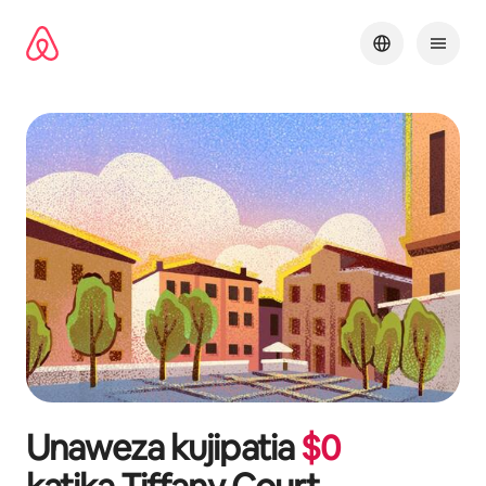
Ruka
kwenda
kwenye
maudhui
Unaweza kujipatia
$
0