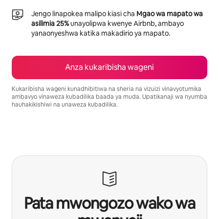
Jengo linapokea malipo kiasi cha
Mgao wa mapato wa
asilimia 25%
unayolipwa kwenye Airbnb, ambayo
yanaonyeshwa katika makadirio ya mapato.
Anza kukaribisha wageni
Kukaribisha wageni kunadhibitiwa na sheria na vizuizi vinavyotumika
ambavyo vinaweza kubadilika baada ya muda. Upatikanaji wa nyumba
hauhakikishiwi na unaweza kubadilika.
Mapato unayoweza kujipatia ni $865 kwa mwezi
Pata mwongozo wako wa