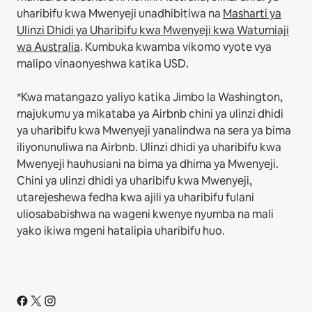
uharibifu kwa Mwenyeji unadhibitiwa na
Masharti ya
Ulinzi Dhidi ya Uharibifu kwa Mwenyeji kwa Watumiaji
wa Australia
. Kumbuka kwamba vikomo vyote vya
malipo vinaonyeshwa katika USD.
*Kwa matangazo yaliyo katika Jimbo la Washington,
majukumu ya mikataba ya Airbnb chini ya ulinzi dhidi
ya uharibifu kwa Mwenyeji yanalindwa na sera ya bima
iliyonunuliwa na Airbnb. Ulinzi dhidi ya uharibifu kwa
Mwenyeji hauhusiani na bima ya dhima ya Mwenyeji.
Chini ya ulinzi dhidi ya uharibifu kwa Mwenyeji,
utarejeshewa fedha kwa ajili ya uharibifu fulani
uliosababishwa na wageni kwenye nyumba na mali
yako ikiwa mgeni hatalipia uharibifu huo.