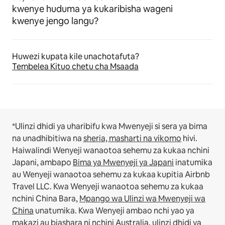
kwenye huduma ya kukaribisha wageni
kwenye jengo langu?
Huwezi kupata kile unachotafuta?
Tembelea Kituo chetu cha Msaada
*Ulinzi dhidi ya uharibifu kwa Mwenyeji si sera ya bima
na unadhibitiwa na
sheria, masharti na vikomo
hivi.
Haiwalindi Wenyeji wanaotoa sehemu za kukaa nchini
Japani, ambapo
Bima ya Mwenyeji ya Japani
inatumika
au Wenyeji wanaotoa sehemu za kukaa kupitia Airbnb
Travel LLC.
Kwa Wenyeji wanaotoa sehemu za kukaa
nchini China Bara,
Mpango wa Ulinzi wa Mwenyeji wa
China
unatumika.
Kwa Wenyeji ambao nchi yao ya
makazi au biashara ni nchini Australia, ulinzi dhidi ya