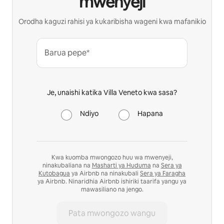
mwenyeji
Orodha kaguzi rahisi ya kukaribisha wageni kwa mafanikio
Barua pepe*
Je, unaishi katika Villa Veneto kwa sasa?
Ndiyo
Hapana
Kwa kuomba mwongozo huu wa mwenyeji,
ninakubaliana na
Masharti ya Huduma
na
Sera ya
Kutobagua
ya Airbnb na ninakubali
Sera ya Faragha
ya Airbnb. Ninaridhia Airbnb ishiriki taarifa yangu ya
mawasiliano na jengo.
Pata mwongozo wangu