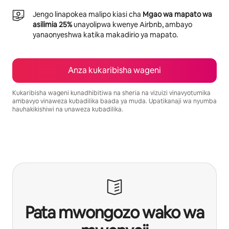
Jengo linapokea malipo kiasi cha
Mgao wa mapato wa
asilimia 25%
unayolipwa kwenye Airbnb, ambayo
yanaonyeshwa katika makadirio ya mapato.
Anza kukaribisha wageni
Kukaribisha wageni kunadhibitiwa na sheria na vizuizi vinavyotumika
ambavyo vinaweza kubadilika baada ya muda. Upatikanaji wa nyumba
hauhakikishiwi na unaweza kubadilika.
Mapato unayoweza kujipatia ni $640 kwa mwezi
Pata mwongozo wako wa