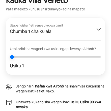
katika
Villa Veneto
Pata maelezo kuhusu jinsi tunavyokadiria mapato
Utapangisha fleti yenye ukubwa gani?
Chumba 1 cha kulala
Utakaribisha wageni kwa usiku ngapi kwenye Airbnb?
Usiku 1
Jengo hili ni
Inafaa kwa Airbnb
na linahimiza kukaribisha
wageni katika fleti yako.
Unaweza kukaribisha wageni hadi usiku
Usiku 90 kwa
mwaka
.