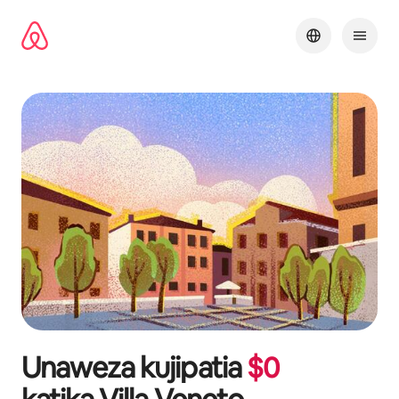
Ruka
kwenda
kwenye
maudhui
Unaweza kujipatia
$
0