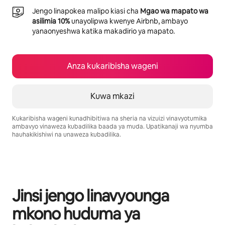
Jengo linapokea malipo kiasi cha
Mgao wa mapato wa
asilimia 10%
unayolipwa kwenye Airbnb, ambayo
yanaonyeshwa katika makadirio ya mapato.
Anza kukaribisha wageni
Kuwa mkazi
Kukaribisha wageni kunadhibitiwa na sheria na vizuizi vinavyotumika
ambavyo vinaweza kubadilika baada ya muda. Upatikanaji wa nyumba
hauhakikishiwi na unaweza kubadilika.
Mapato unayoweza kujipatia ni $1067 kwa mwezi
Jinsi jengo linavyounga
mkono huduma ya