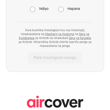
Ndiyo
Hapana
Kwa kuomba mwongozo huu wa mwenyeji,
ninakubaliana na
Masharti ya Huduma
na
Sera ya
Kutobagua
ya Airbnb na ninakubali
Sera ya Faragha
ya Airbnb. Ninaridhia Airbnb ishiriki taarifa yangu ya
mawasiliano na jengo.
Pata mwongozo wangu