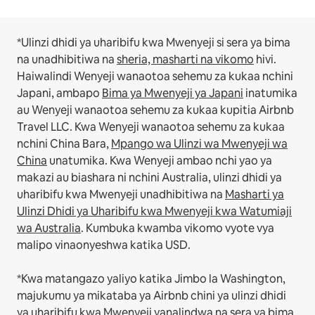
*Ulinzi dhidi ya uharibifu kwa Mwenyeji si sera ya bima
na unadhibitiwa na
sheria, masharti na vikomo
hivi.
Haiwalindi Wenyeji wanaotoa sehemu za kukaa nchini
Japani, ambapo
Bima ya Mwenyeji ya Japani
inatumika
au Wenyeji wanaotoa sehemu za kukaa kupitia Airbnb
Travel LLC.
Kwa Wenyeji wanaotoa sehemu za kukaa
nchini China Bara,
Mpango wa Ulinzi wa Mwenyeji wa
China
unatumika.
Kwa Wenyeji ambao nchi yao ya
makazi au biashara ni nchini Australia, ulinzi dhidi ya
uharibifu kwa Mwenyeji unadhibitiwa na
Masharti ya
Ulinzi Dhidi ya Uharibifu kwa Mwenyeji kwa Watumiaji
wa Australia
. Kumbuka kwamba vikomo vyote vya
malipo vinaonyeshwa katika USD.
*Kwa matangazo yaliyo katika Jimbo la Washington,
majukumu ya mikataba ya Airbnb chini ya ulinzi dhidi
ya uharibifu kwa Mwenyeji yanalindwa na sera ya bima