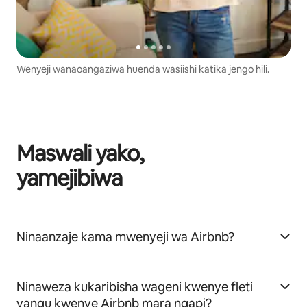
Wenyeji wanaoangaziwa huenda wasiishi katika jengo hili.
Maswali yako,
yamejibiwa
Ninaanzaje kama mwenyeji wa Airbnb?
Ninaweza kukaribisha wageni kwenye fleti
yangu kwenye Airbnb mara ngapi?