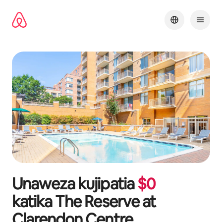
Ruka
kwenda
kwenye
maudhui
Unaweza kujipatia
$
0
katika
The Reserve at
Clarendon Centre