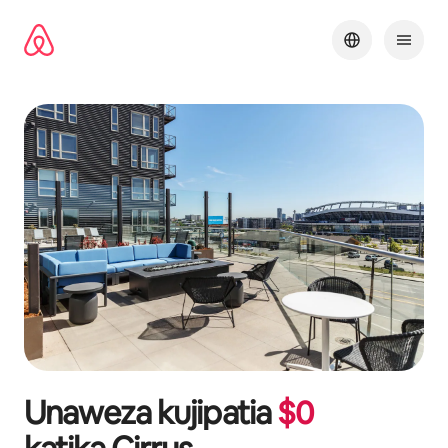
Ruka
kwenda
kwenye
maudhui
Unaweza kujipatia
$
0