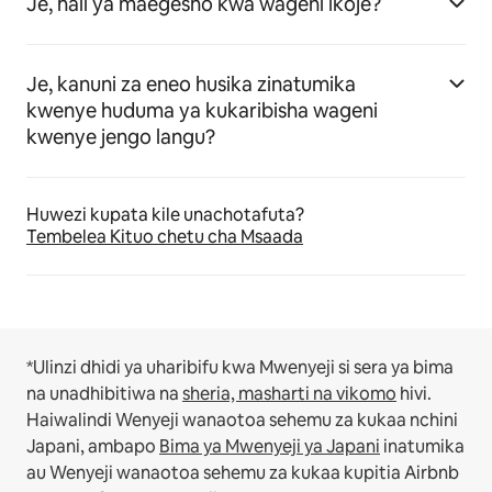
Je, hali ya maegesho kwa wageni ikoje?
Je, kanuni za eneo husika zinatumika
kwenye huduma ya kukaribisha wageni
kwenye jengo langu?
Huwezi kupata kile unachotafuta?
Tembelea Kituo chetu cha Msaada
*Ulinzi dhidi ya uharibifu kwa Mwenyeji si sera ya bima
na unadhibitiwa na
sheria, masharti na vikomo
hivi.
Haiwalindi Wenyeji wanaotoa sehemu za kukaa nchini
Japani, ambapo
Bima ya Mwenyeji ya Japani
inatumika
au Wenyeji wanaotoa sehemu za kukaa kupitia Airbnb