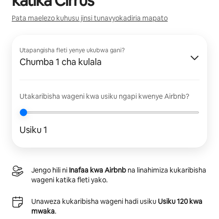
katika
Cirrus
Pata maelezo kuhusu jinsi tunavyokadiria mapato
Utapangisha fleti yenye ukubwa gani?
Chumba 1 cha kulala
Utakaribisha wageni kwa usiku ngapi kwenye Airbnb?
Usiku 1
Jengo hili ni
Inafaa kwa Airbnb
na linahimiza kukaribisha
wageni katika fleti yako.
Unaweza kukaribisha wageni hadi usiku
Usiku 120 kwa
mwaka
.