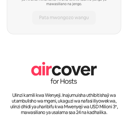
mawasiliano na jengo.
Pata mwongozo wangu
Ulinzi kamili kwa Wenyeji. Inajumuisha uthibitishaji wa
utambulisho wa mgeni, ukaguzi wa nafasi iliyowekwa,
ulinzi dhidi ya uharibifu kwa Mwenyeji wa USD Milioni 3*,
mawasiliano ya usalama saa 24 na kadhalika.