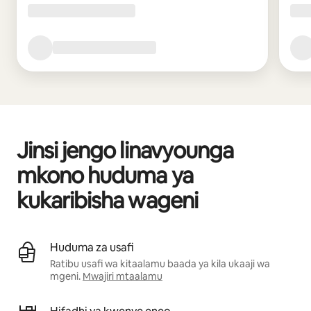
Jinsi jengo linavyounga
mkono huduma ya
kukaribisha wageni
Huduma za usafi
Ratibu usafi wa kitaalamu baada ya kila ukaaji wa
mgeni.
Mwajiri mtaalamu