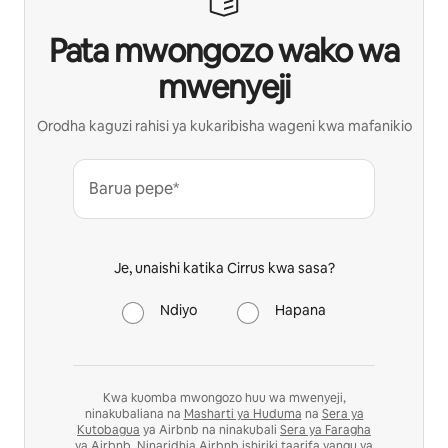
Pata mwongozo wako wa
mwenyeji
Orodha kaguzi rahisi ya kukaribisha wageni kwa mafanikio
Barua pepe*
Je, unaishi katika Cirrus kwa sasa?
Ndiyo
Hapana
Kwa kuomba mwongozo huu wa mwenyeji,
ninakubaliana na
Masharti ya Huduma
na
Sera ya
Kutobagua
ya Airbnb na ninakubali
Sera ya Faragha
ya Airbnb. Ninaridhia Airbnb ishiriki taarifa yangu ya