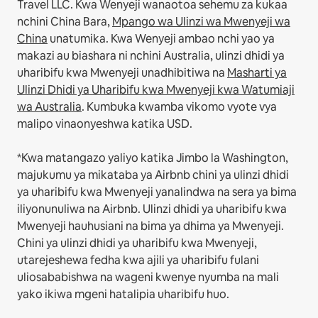
Travel LLC.
Kwa Wenyeji wanaotoa sehemu za kukaa
nchini China Bara,
Mpango wa Ulinzi wa Mwenyeji wa
China
unatumika.
Kwa Wenyeji ambao nchi yao ya
makazi au biashara ni nchini Australia, ulinzi dhidi ya
uharibifu kwa Mwenyeji unadhibitiwa na
Masharti ya
Ulinzi Dhidi ya Uharibifu kwa Mwenyeji kwa Watumiaji
wa Australia
. Kumbuka kwamba vikomo vyote vya
malipo vinaonyeshwa katika USD.
*Kwa matangazo yaliyo katika Jimbo la Washington,
majukumu ya mikataba ya Airbnb chini ya ulinzi dhidi
ya uharibifu kwa Mwenyeji yanalindwa na sera ya bima
iliyonunuliwa na Airbnb. Ulinzi dhidi ya uharibifu kwa
Mwenyeji hauhusiani na bima ya dhima ya Mwenyeji.
Chini ya ulinzi dhidi ya uharibifu kwa Mwenyeji,
utarejeshewa fedha kwa ajili ya uharibifu fulani
uliosababishwa na wageni kwenye nyumba na mali
yako ikiwa mgeni hatalipia uharibifu huo.