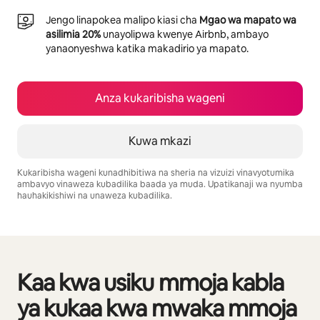
Jengo linapokea malipo kiasi cha
Mgao wa mapato wa
asilimia 20%
unayolipwa kwenye Airbnb, ambayo
yanaonyeshwa katika makadirio ya mapato.
Anza kukaribisha wageni
Kuwa mkazi
Kukaribisha wageni kunadhibitiwa na sheria na vizuizi vinavyotumika
ambavyo vinaweza kubadilika baada ya muda. Upatikanaji wa nyumba
hauhakikishiwi na unaweza kubadilika.
Mapato unayoweza kujipatia ni $1094 kwa mwezi
Kaa kwa usiku mmoja kabla
Inaonyesha vitu 0 kati ya 0
ya kukaa kwa mwaka mmoja