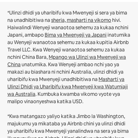
*Ulinzi dhidi ya uharibifu kwa Mwenyeji si sera ya bima
na unadhibitiwa na
sheria, masharti na vikomo
hivi.
Haiwalindi Wenyeji wanaotoa sehemu za kukaa nchini
Japani, ambapo
Bima ya Mwenyeji ya Japani
inatumika
au Wenyeji wanaotoa sehemu za kukaa kupitia Airbnb
Travel LLC.
Kwa Wenyeji wanaotoa sehemu za kukaa
nchini China Bara,
Mpango wa Ulinzi wa Mwenyeji wa
China
unatumika.
Kwa Wenyeji ambao nchi yao ya
makazi au biashara ni nchini Australia, ulinzi dhidi ya
uharibifu kwa Mwenyeji unadhibitiwa na
Masharti ya
Ulinzi Dhidi ya Uharibifu kwa Mwenyeji kwa Watumiaji
wa Australia
. Kumbuka kwamba vikomo vyote vya
malipo vinaonyeshwa katika USD.
*Kwa matangazo yaliyo katika Jimbo la Washington,
majukumu ya mikataba ya Airbnb chini ya ulinzi dhidi
ya uharibifu kwa Mwenyeji yanalindwa na sera ya bima