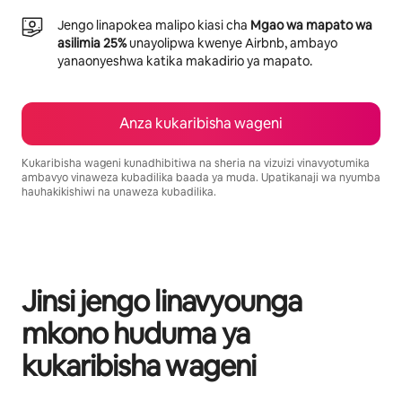
Jengo linapokea malipo kiasi cha
Mgao wa mapato wa
asilimia 25%
unayolipwa kwenye Airbnb, ambayo
yanaonyeshwa katika makadirio ya mapato.
Anza kukaribisha wageni
Kukaribisha wageni kunadhibitiwa na sheria na vizuizi vinavyotumika
ambavyo vinaweza kubadilika baada ya muda. Upatikanaji wa nyumba
hauhakikishiwi na unaweza kubadilika.
Mapato unayoweza kujipatia ni $526 kwa mwezi
Jinsi jengo linavyounga
mkono huduma ya
kukaribisha wageni