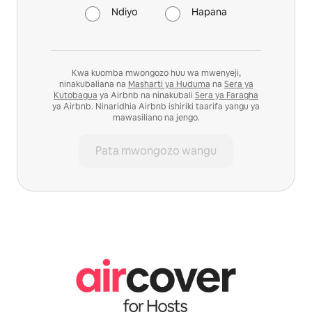
Ndiyo
Hapana
Kwa kuomba mwongozo huu wa mwenyeji,
ninakubaliana na
Masharti ya Huduma
na
Sera ya
Kutobagua
ya Airbnb na ninakubali
Sera ya Faragha
ya Airbnb. Ninaridhia Airbnb ishiriki taarifa yangu ya
mawasiliano na jengo.
Pata mwongozo wangu