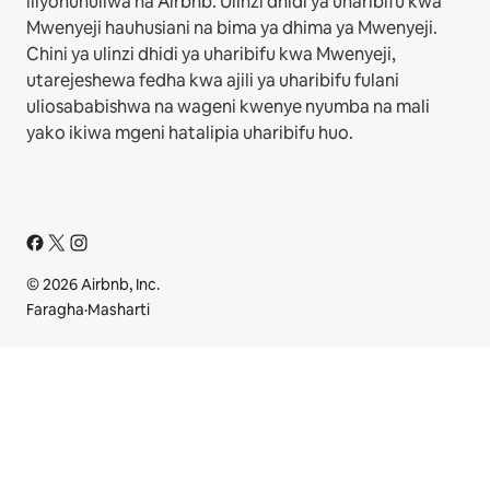
iliyonunuliwa na Airbnb. Ulinzi dhidi ya uharibifu kwa
Mwenyeji hauhusiani na bima ya dhima ya Mwenyeji.
Chini ya ulinzi dhidi ya uharibifu kwa Mwenyeji,
utarejeshewa fedha kwa ajili ya uharibifu fulani
uliosababishwa na wageni kwenye nyumba na mali
yako ikiwa mgeni hatalipia uharibifu huo.
© 2026 Airbnb, Inc.
Faragha
·
Masharti