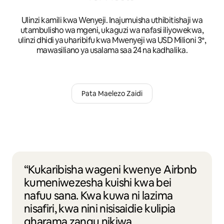
Ulinzi kamili kwa Wenyeji. Inajumuisha uthibitishaji wa
utambulisho wa mgeni, ukaguzi wa nafasi iliyowekwa,
ulinzi dhidi ya uharibifu kwa Mwenyeji wa USD Milioni 3*,
mawasiliano ya usalama saa 24 na kadhalika.
Pata Maelezo Zaidi
“Kukaribisha wageni kwenye Airbnb
kumeniwezesha kuishi kwa bei
nafuu sana. Kwa kuwa ni lazima
nisafiri, kwa nini nisisaidie kulipia
gharama zangu nikiwa