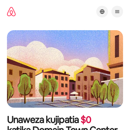
Ruka
kwenda
kwenye
maudhui
Unaweza kujipatia
$
0