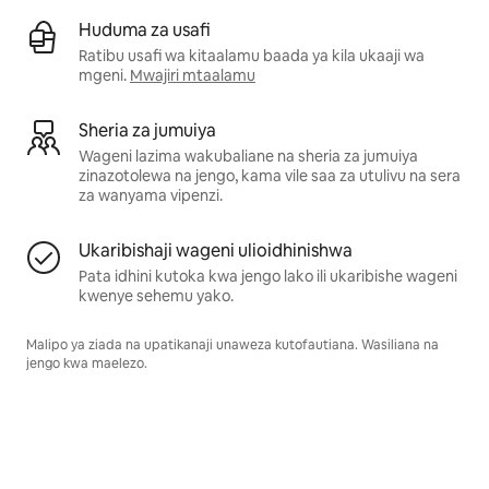
Huduma za usafi
Ratibu usafi wa kitaalamu baada ya kila ukaaji wa
mgeni.
Mwajiri mtaalamu
Sheria za jumuiya
Wageni lazima wakubaliane na sheria za jumuiya
zinazotolewa na jengo, kama vile saa za utulivu na sera
za wanyama vipenzi.
Ukaribishaji wageni ulioidhinishwa
Pata idhini kutoka kwa jengo lako ili ukaribishe wageni
kwenye sehemu yako.
Malipo ya ziada na upatikanaji unaweza kutofautiana. Wasiliana na
jengo kwa maelezo.