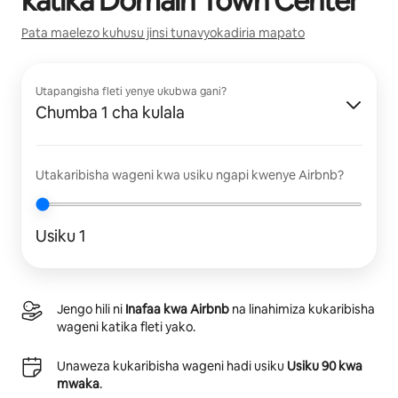
katika
Domain Town Center
Pata maelezo kuhusu jinsi tunavyokadiria mapato
Utapangisha fleti yenye ukubwa gani?
Chumba 1 cha kulala
Utakaribisha wageni kwa usiku ngapi kwenye Airbnb?
Usiku 1
Jengo hili ni
Inafaa kwa Airbnb
na linahimiza kukaribisha
wageni katika fleti yako.
Unaweza kukaribisha wageni hadi usiku
Usiku 90 kwa
mwaka
.