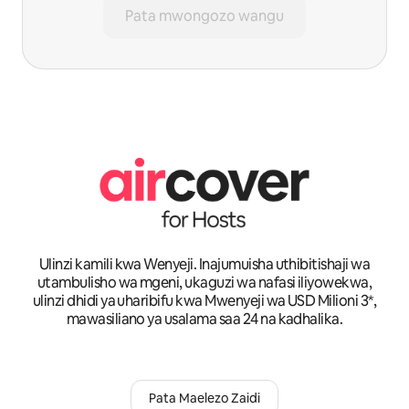
Pata mwongozo wangu
Ulinzi kamili kwa Wenyeji. Inajumuisha uthibitishaji wa
utambulisho wa mgeni, ukaguzi wa nafasi iliyowekwa,
ulinzi dhidi ya uharibifu kwa Mwenyeji wa USD Milioni 3*,
mawasiliano ya usalama saa 24 na kadhalika.
Pata Maelezo Zaidi