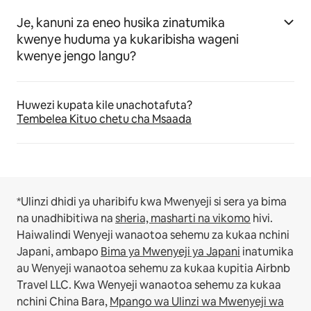
Je, kanuni za eneo husika zinatumika
kwenye huduma ya kukaribisha wageni
kwenye jengo langu?
Huwezi kupata kile unachotafuta?
Tembelea Kituo chetu cha Msaada
*Ulinzi dhidi ya uharibifu kwa Mwenyeji si sera ya bima
na unadhibitiwa na
sheria, masharti na vikomo
hivi.
Haiwalindi Wenyeji wanaotoa sehemu za kukaa nchini
Japani, ambapo
Bima ya Mwenyeji ya Japani
inatumika
au Wenyeji wanaotoa sehemu za kukaa kupitia Airbnb
Travel LLC.
Kwa Wenyeji wanaotoa sehemu za kukaa
nchini China Bara,
Mpango wa Ulinzi wa Mwenyeji wa