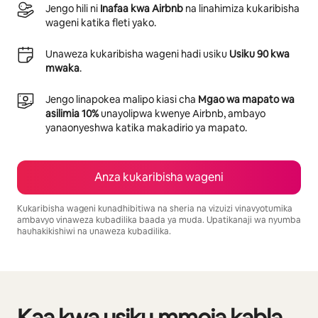
Jengo hili ni
Inafaa kwa Airbnb
na linahimiza kukaribisha
wageni katika fleti yako.
Unaweza kukaribisha wageni hadi usiku
Usiku 90 kwa
mwaka
.
Jengo linapokea malipo kiasi cha
Mgao wa mapato wa
asilimia 10%
unayolipwa kwenye Airbnb, ambayo
yanaonyeshwa katika makadirio ya mapato.
Anza kukaribisha wageni
Kukaribisha wageni kunadhibitiwa na sheria na vizuizi vinavyotumika
ambavyo vinaweza kubadilika baada ya muda. Upatikanaji wa nyumba
hauhakikishiwi na unaweza kubadilika.
Mapato unayoweza kujipatia ni $1008 kwa mwezi
Kaa kwa usiku mmoja kabla
Inaonyesha vitu 0 kati ya 0