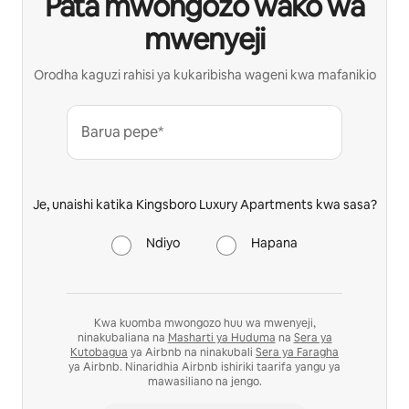
Pata mwongozo wako wa
mwenyeji
Orodha kaguzi rahisi ya kukaribisha wageni kwa mafanikio
Barua pepe*
Je, unaishi katika Kingsboro Luxury Apartments kwa sasa?
Ndiyo
Hapana
Kwa kuomba mwongozo huu wa mwenyeji,
ninakubaliana na
Masharti ya Huduma
na
Sera ya
Kutobagua
ya Airbnb na ninakubali
Sera ya Faragha
ya Airbnb. Ninaridhia Airbnb ishiriki taarifa yangu ya
mawasiliano na jengo.