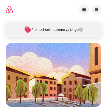
Ruka
kwenda
kwenye
maudhui
Promosheni maalumu ya jengo