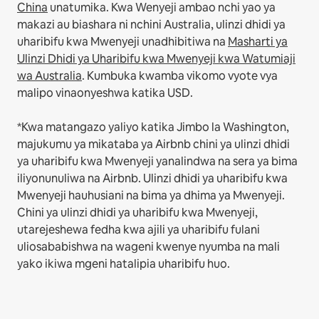
China
unatumika.
Kwa Wenyeji ambao nchi yao ya
makazi au biashara ni nchini Australia, ulinzi dhidi ya
uharibifu kwa Mwenyeji unadhibitiwa na
Masharti ya
Ulinzi Dhidi ya Uharibifu kwa Mwenyeji kwa Watumiaji
wa Australia
. Kumbuka kwamba vikomo vyote vya
malipo vinaonyeshwa katika USD.
*Kwa matangazo yaliyo katika Jimbo la Washington,
majukumu ya mikataba ya Airbnb chini ya ulinzi dhidi
ya uharibifu kwa Mwenyeji yanalindwa na sera ya bima
iliyonunuliwa na Airbnb. Ulinzi dhidi ya uharibifu kwa
Mwenyeji hauhusiani na bima ya dhima ya Mwenyeji.
Chini ya ulinzi dhidi ya uharibifu kwa Mwenyeji,
utarejeshewa fedha kwa ajili ya uharibifu fulani
uliosababishwa na wageni kwenye nyumba na mali
yako ikiwa mgeni hatalipia uharibifu huo.