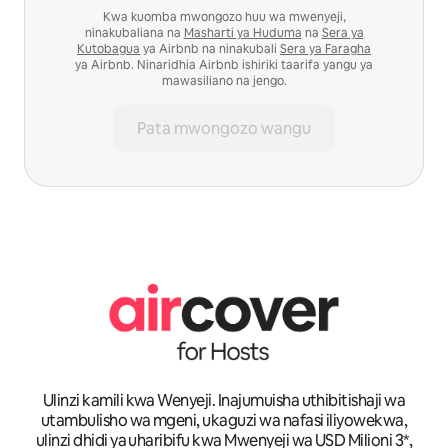
Kwa kuomba mwongozo huu wa mwenyeji,
ninakubaliana na
Masharti ya Huduma
na
Sera ya
Kutobagua
ya Airbnb na ninakubali
Sera ya Faragha
ya Airbnb. Ninaridhia Airbnb ishiriki taarifa yangu ya
mawasiliano na jengo.
Pata mwongozo wangu
Ulinzi kamili kwa Wenyeji. Inajumuisha uthibitishaji wa
utambulisho wa mgeni, ukaguzi wa nafasi iliyowekwa,
ulinzi dhidi ya uharibifu kwa Mwenyeji wa USD Milioni 3*,