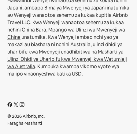
Haiwalindi Wenyeji wanaotoa sehemu za kukaa nchini
Japani, ambapo
Bima ya Mwenyeji ya Japani
inatumika
au Wenyeji wanaotoa sehemu za kukaa kupitia Airbnb
Travel LLC.
Kwa Wenyeji wanaotoa sehemu za kukaa
nchini China Bara,
Mpango wa Ulinzi wa Mwenyeji wa
China
unatumika.
Kwa Wenyeji ambao nchi yao ya
makazi au biashara ni nchini Australia, ulinzi dhidi ya
uharibifu kwa Mwenyeji unadhibitiwa na
Masharti ya
Ulinzi Dhidi ya Uharibifu kwa Mwenyeji kwa Watumiaji
wa Australia
. Kumbuka kwamba vikomo vyote vya
malipo vinaonyeshwa katika USD.
© 2026 Airbnb, Inc.
Faragha
·
Masharti