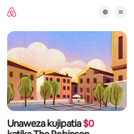
Ruka
kwenda
kwenye
maudhui
Unaweza kujipatia
$
0