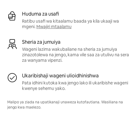
Huduma za usafi
Ratibu usafi wa kitaalamu baada ya kila ukaaji wa
mgeni.
Mwajiri mtaalamu
Sheria za jumuiya
Wageni lazima wakubaliane na sheria za jumuiya
zinazotolewa na jengo, kama vile saa za utulivu na sera
za wanyama vipenzi.
Ukaribishaji wageni ulioidhinishwa
Pata idhini kutoka kwa jengo lako ili ukaribishe wageni
kwenye sehemu yako.
Malipo ya ziada na upatikanaji unaweza kutofautiana. Wasiliana na
jengo kwa maelezo.