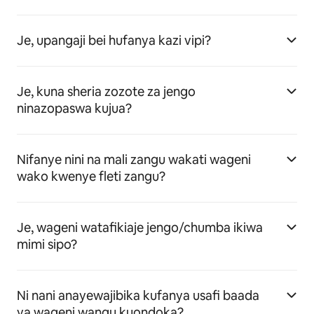
Je, upangaji bei hufanya kazi vipi?
Je, kuna sheria zozote za jengo
ninazopaswa kujua?
Nifanye nini na mali zangu wakati wageni
wako kwenye fleti zangu?
Je, wageni watafikiaje jengo/chumba ikiwa
mimi sipo?
Ni nani anayewajibika kufanya usafi baada
ya wageni wangu kuondoka?