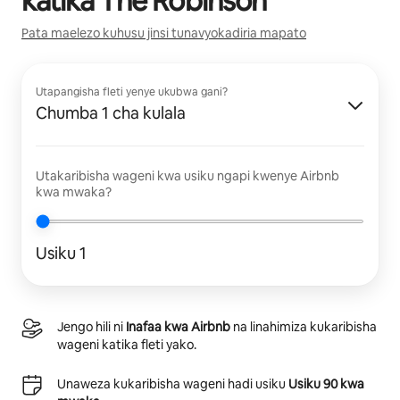
katika
The Robinson
Pata maelezo kuhusu jinsi tunavyokadiria mapato
Utapangisha fleti yenye ukubwa gani?
Chumba 1 cha kulala
Utakaribisha wageni kwa usiku ngapi kwenye Airbnb
kwa mwaka?
Usiku 1
Jengo hili ni
Inafaa kwa Airbnb
na linahimiza kukaribisha
wageni katika fleti yako.
Unaweza kukaribisha wageni hadi usiku
Usiku 90 kwa