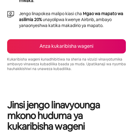
mwaka
.
Jengo linapokea malipo kiasi cha
Mgao wa mapato wa
asilimia 20%
unayolipwa kwenye Airbnb, ambayo
yanaonyeshwa katika makadirio ya mapato.
Anza kukaribisha wageni
Kukaribisha wageni kunadhibitiwa na sheria na vizuizi vinavyotumika
ambavyo vinaweza kubadilika baada ya muda. Upatikanaji wa nyumba
hauhakikishiwi na unaweza kubadilika.
Mapato unayoweza kujipatia ni $16853 kwa mwezi
Jinsi jengo linavyounga
mkono huduma ya
kukaribisha wageni