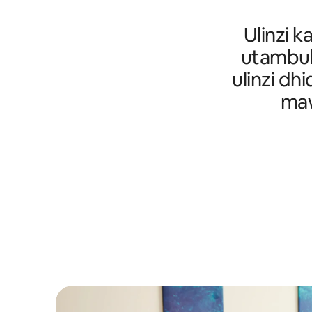
Ulinzi k
utambul
ulinzi dh
maw