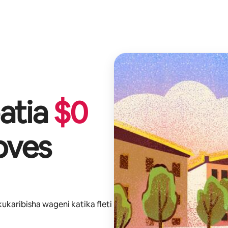
atia
$
0
oves
kukaribisha wageni katika fleti