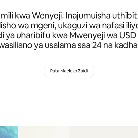
amili kwa Wenyeji. Inajumuisha uthibit
isho wa mgeni, ukaguzi wa nafasi ili
idi ya uharibifu kwa Mwenyeji wa USD M
asiliano ya usalama saa 24 na kadhal
Pata Maelezo Zaidi