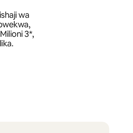
ishaji wa
yowekwa,
ilioni 3*,
ika.