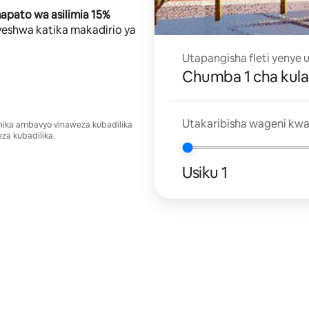
pato wa asilimia 15%
eshwa katika makadirio ya
Utapangisha fleti yenye
Chumba 1 cha kula
Utakaribisha wageni kwa
umika ambavyo vinaweza kubadilika
za kubadilika.
Usiku 1