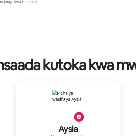
 na jengo kwa maelezo.
msaada kutoka kwa mw
Aysia