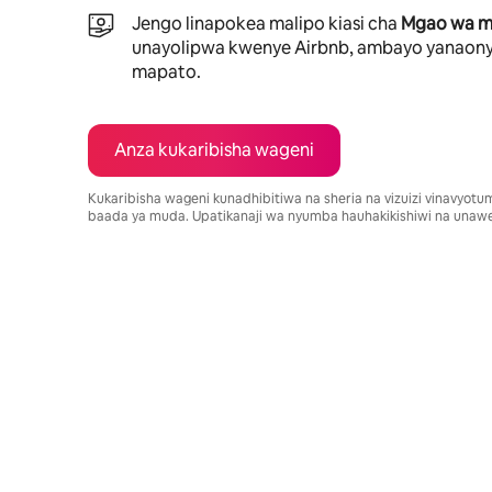
Jengo linapokea malipo kiasi cha
Mgao wa ma
unayolipwa kwenye Airbnb, ambayo yanaony
mapato.
Anza kukaribisha wageni
Kukaribisha wageni kunadhibitiwa na sheria na vizuizi vinavyot
baada ya muda. Upatikanaji wa nyumba hauhakikishiwi na unawe
Mapato unayoweza kujipatia ni $696 kwa mwezi