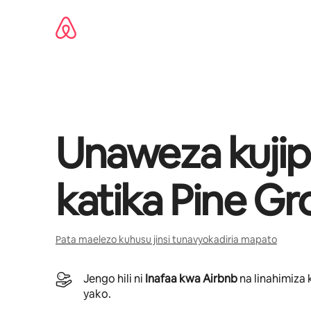
Ruka
kwenda
kwenye
maudhui
Unaweza kujip
katika
Pine Gr
Pata maelezo kuhusu jinsi tunavyokadiria mapato
Jengo hili ni
Inafaa kwa Airbnb
na linahimiza 
yako.