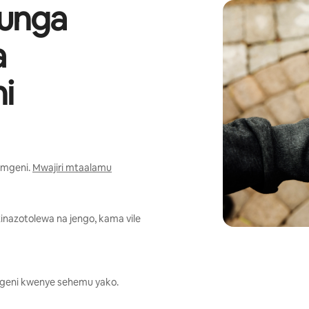
ounga
a
i
 mgeni.
Mwajiri mtaalamu
inazotolewa na jengo, kama vile
 wageni kwenye sehemu yako.