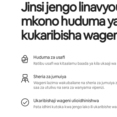
Jinsi jengo linavy
mkono huduma y
kukaribisha wagen
Huduma za usafi
Ratibu usafi wa kitaalamu baada ya kila ukaaji wa
Sheria za jumuiya
Wageni lazima wakubaliane na sheria za jumuiya z
saa za utulivu na sera za wanyama vipenzi.
Ukaribishaji wageni ulioidhinishwa
Pata idhini kutoka kwa jengo lako ili ukaribishe