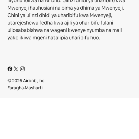
iliyonunuliwa na Airbnb. Ulinzi dhidi ya uharibifu kwa
Mwenyeji hauhusiani na bima ya dhima ya Mwenyeji.
Chini ya ulinzi dhidi ya uharibifu kwa Mwenyeji,
utarejeshewa fedha kwa ajili ya uharibifu fulani
uliosababishwa na wageni kwenye nyumba na mali
yako ikiwa mgeni hatalipia uharibifu huo.
© 2026 Airbnb, Inc.
Faragha
·
Masharti