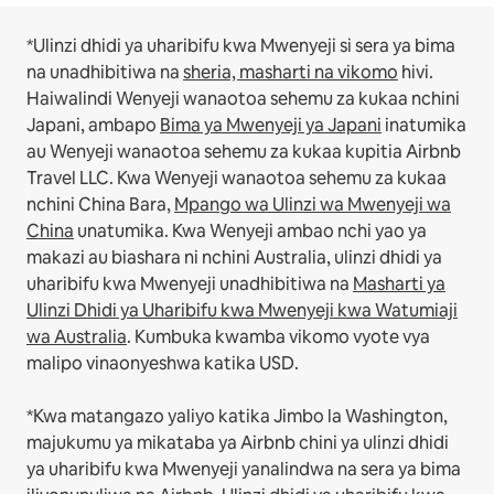
*Ulinzi dhidi ya uharibifu kwa Mwenyeji si sera ya bima
na unadhibitiwa na
sheria, masharti na vikomo
hivi.
Haiwalindi Wenyeji wanaotoa sehemu za kukaa nchini
Japani, ambapo
Bima ya Mwenyeji ya Japani
inatumika
au Wenyeji wanaotoa sehemu za kukaa kupitia Airbnb
Travel LLC.
Kwa Wenyeji wanaotoa sehemu za kukaa
nchini China Bara,
Mpango wa Ulinzi wa Mwenyeji wa
China
unatumika.
Kwa Wenyeji ambao nchi yao ya
makazi au biashara ni nchini Australia, ulinzi dhidi ya
uharibifu kwa Mwenyeji unadhibitiwa na
Masharti ya
Ulinzi Dhidi ya Uharibifu kwa Mwenyeji kwa Watumiaji
wa Australia
. Kumbuka kwamba vikomo vyote vya
malipo vinaonyeshwa katika USD.
*Kwa matangazo yaliyo katika Jimbo la Washington,
majukumu ya mikataba ya Airbnb chini ya ulinzi dhidi
ya uharibifu kwa Mwenyeji yanalindwa na sera ya bima