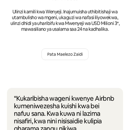
Ulinzi kamili kwa Wenyeji. Inajumuisha uthibitishaji wa
utambulisho wa mgeni, ukaguzi wa nafasi iliyowekwa,
ulinzi dhidi ya uharibifu kwa Mwenyeji wa USD Milioni 3*,
mawasiliano ya usalama saa 24 na kadhalika.
Pata Maelezo Zaidi
“Kukaribisha wageni kwenye Airbnb
kumeniwezesha kuishi kwa bei
nafuu sana. Kwa kuwa ni lazima
nisafiri, kwa nini nisisaidie kulipia
gharama zangu nikiwa