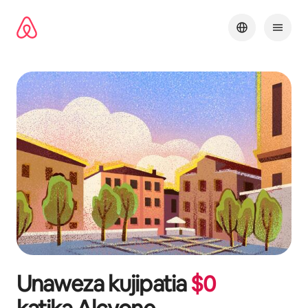
Ruka
kwenda
kwenye
maudhui
Unaweza kujipatia
$
0