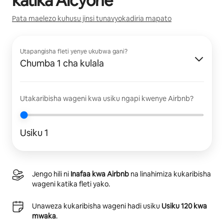
katika
Alcyone
Pata maelezo kuhusu jinsi tunavyokadiria mapato
Utapangisha fleti yenye ukubwa gani?
Chumba 1 cha kulala
Utakaribisha wageni kwa usiku ngapi kwenye Airbnb?
Usiku 1
Jengo hili ni
Inafaa kwa Airbnb
na linahimiza kukaribisha
wageni katika fleti yako.
Unaweza kukaribisha wageni hadi usiku
Usiku 120 kwa
mwaka
.