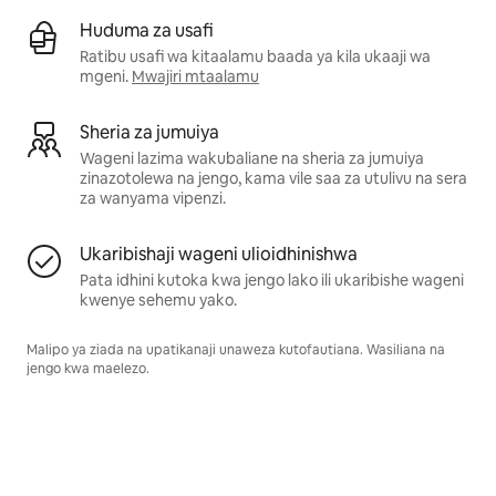
Huduma za usafi
Ratibu usafi wa kitaalamu baada ya kila ukaaji wa
mgeni.
Mwajiri mtaalamu
Sheria za jumuiya
Wageni lazima wakubaliane na sheria za jumuiya
zinazotolewa na jengo, kama vile saa za utulivu na sera
za wanyama vipenzi.
Ukaribishaji wageni ulioidhinishwa
Pata idhini kutoka kwa jengo lako ili ukaribishe wageni
kwenye sehemu yako.
Malipo ya ziada na upatikanaji unaweza kutofautiana. Wasiliana na
jengo kwa maelezo.