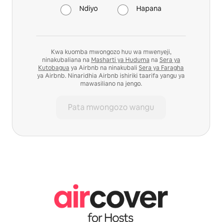
Ndiyo
Hapana
Kwa kuomba mwongozo huu wa mwenyeji,
ninakubaliana na
Masharti ya Huduma
na
Sera ya
Kutobagua
ya Airbnb na ninakubali
Sera ya Faragha
ya Airbnb. Ninaridhia Airbnb ishiriki taarifa yangu ya
mawasiliano na jengo.
Pata mwongozo wangu