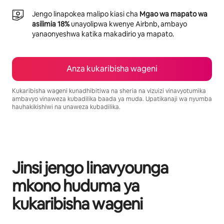
Jengo linapokea malipo kiasi cha
Mgao wa mapato wa
asilimia 18%
unayolipwa kwenye Airbnb, ambayo
yanaonyeshwa katika makadirio ya mapato.
Anza kukaribisha wageni
Kukaribisha wageni kunadhibitiwa na sheria na vizuizi vinavyotumika
ambavyo vinaweza kubadilika baada ya muda. Upatikanaji wa nyumba
hauhakikishiwi na unaweza kubadilika.
Mapato unayoweza kujipatia ni $962 kwa mwezi
Jinsi jengo linavyounga
mkono huduma ya
kukaribisha wageni