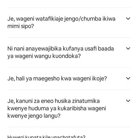
Je, wageni watafikiaje jengo/chumba ikiwa
mimi sipo?
Ni nani anayewajibika kufanya usafi baada
ya wageni wangu kuondoka?
Je, hali ya maegesho kwa wageni ikoje?
Je, kanuni za eneo husika zinatumika
kwenye huduma ya kukaribisha wageni
kwenye jengo langu?
Huwezi kupata kile unachotafuta?