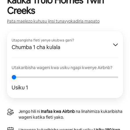
katika
Trulo Homes Twin
Creeks
Pata maelezo kuhusu jinsi tunavyokadiria mapato
Utapangisha fleti yenye ukubwa gani?
Chumba 1 cha kulala
Utakaribisha wageni kwa usiku ngapi kwenye Airbnb?
Usiku 1
Jengo hili ni
Inafaa kwa Airbnb
na linahimiza kukaribisha
wageni katika fleti yako.
Unaweza kukaribisha wageni hadi usiku
Usiku 180 kwa