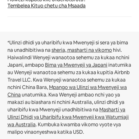
Tembelea Kituo chetu cha Msaada
*Ulinzi dhidi ya uharibifu kwa Mwenyeji si sera ya bima
na unadhibitiwa na
sheria, masharti na vikomo
hivi.
Haiwalindi Wenyeji wanaotoa sehemu za kukaa nchini
Japani, ambapo
Bima ya Mwenyeji ya Japani
inatumika
au Wenyeji wanaotoa sehemu za kukaa kupitia Airbnb
Travel LLC.
Kwa Wenyeji wanaotoa sehemu za kukaa
nchini China Bara,
Mpango wa Ulinzi wa Mwenyeji wa
China
unatumika.
Kwa Wenyeji ambao nchi yao ya
makazi au biashara ni nchini Australia, ulinzi dhidi ya
uharibifu kwa Mwenyeji unadhibitiwa na
Masharti ya
Ulinzi Dhidi ya Uharibifu kwa Mwenyeji kwa Watumiaji
wa Australia
. Kumbuka kwamba vikomo vyote vya
malipo vinaonyeshwa katika USD.