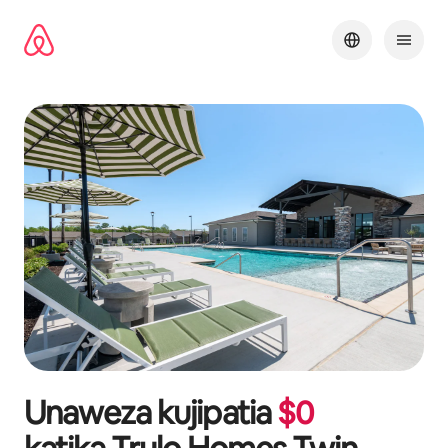
Ruka
kwenda
kwenye
maudhui
Unaweza kujipatia
$
0