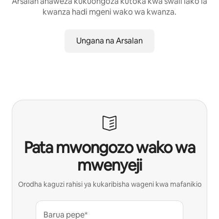
Arsalan anaweza kukuongoza kutoka kwa swali lako la
kwanza hadi mgeni wako wa kwanza.
Ungana na Arsalan
Pata mwongozo wako wa
mwenyeji
Orodha kaguzi rahisi ya kukaribisha wageni kwa mafanikio
Barua pepe*