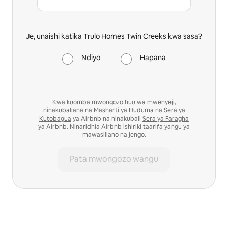
Je, unaishi katika Trulo Homes Twin Creeks kwa sasa?
Ndiyo
Hapana
Kwa kuomba mwongozo huu wa mwenyeji,
ninakubaliana na
Masharti ya Huduma
na
Sera ya
Kutobagua
ya Airbnb na ninakubali
Sera ya Faragha
ya Airbnb. Ninaridhia Airbnb ishiriki taarifa yangu ya
mawasiliano na jengo.
Pata mwongozo wangu