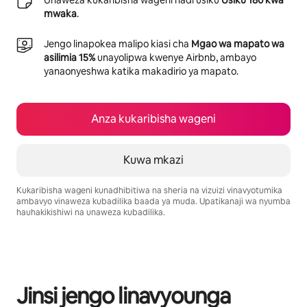
mwaka
.
Jengo linapokea malipo kiasi cha
Mgao wa mapato wa
asilimia 15%
unayolipwa kwenye Airbnb, ambayo
yanaonyeshwa katika makadirio ya mapato.
Anza kukaribisha wageni
Kuwa mkazi
Kukaribisha wageni kunadhibitiwa na sheria na vizuizi vinavyotumika
ambavyo vinaweza kubadilika baada ya muda. Upatikanaji wa nyumba
hauhakikishiwi na unaweza kubadilika.
Mapato unayoweza kujipatia ni $562 kwa mwezi
Jinsi jengo linavyounga