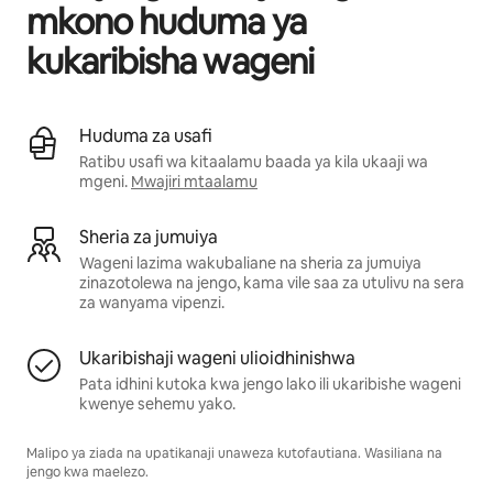
mkono huduma ya
kukaribisha wageni
Huduma za usafi
Ratibu usafi wa kitaalamu baada ya kila ukaaji wa
mgeni.
Mwajiri mtaalamu
Sheria za jumuiya
Wageni lazima wakubaliane na sheria za jumuiya
zinazotolewa na jengo, kama vile saa za utulivu na sera
za wanyama vipenzi.
Ukaribishaji wageni ulioidhinishwa
Pata idhini kutoka kwa jengo lako ili ukaribishe wageni
kwenye sehemu yako.
Malipo ya ziada na upatikanaji unaweza kutofautiana. Wasiliana na
jengo kwa maelezo.