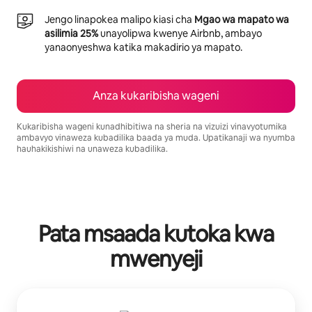
Jengo linapokea malipo kiasi cha
Mgao wa mapato wa
asilimia 25%
unayolipwa kwenye Airbnb, ambayo
yanaonyeshwa katika makadirio ya mapato.
Anza kukaribisha wageni
Kukaribisha wageni kunadhibitiwa na sheria na vizuizi vinavyotumika
ambavyo vinaweza kubadilika baada ya muda. Upatikanaji wa nyumba
hauhakikishiwi na unaweza kubadilika.
Mapato unayoweza kujipatia ni $377 kwa mwezi
Pata msaada kutoka kwa
mwenyeji