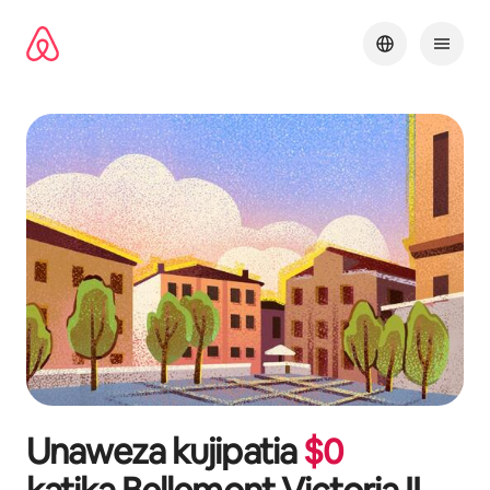
Ruka
kwenda
kwenye
maudhui
Unaweza kujipatia
$
0