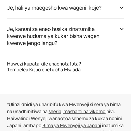
Je, hali ya maegesho kwa wageni ikoje?
Je, kanuni za eneo husika zinatumika
kwenye huduma ya kukaribisha wageni
kwenye jengo langu?
Huwezi kupata kile unachotafuta?
Tembelea Kituo chetu cha Msaada
*Ulinzi dhidi ya uharibifu kwa Mwenyeji si sera ya bima
na unadhibitiwa na
sheria, masharti na vikomo
hivi.
Haiwalindi Wenyeji wanaotoa sehemu za kukaa nchini
Japani, ambapo
Bima ya Mwenyeji ya Japani
inatumika