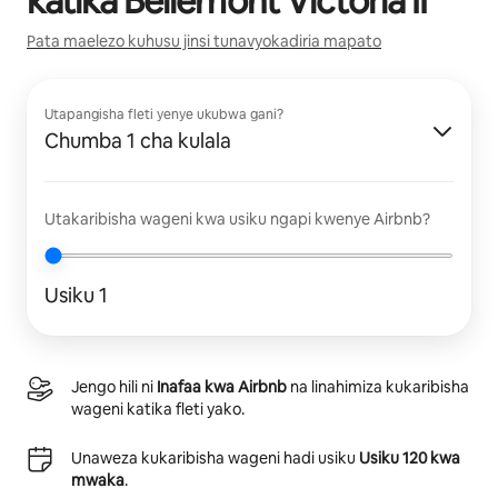
katika
Bellemont Victoria II
Pata maelezo kuhusu jinsi tunavyokadiria mapato
Utapangisha fleti yenye ukubwa gani?
Chumba 1 cha kulala
Utakaribisha wageni kwa usiku ngapi kwenye Airbnb?
Usiku 1
Jengo hili ni
Inafaa kwa Airbnb
na linahimiza kukaribisha
wageni katika fleti yako.
Unaweza kukaribisha wageni hadi usiku
Usiku 120 kwa
mwaka
.