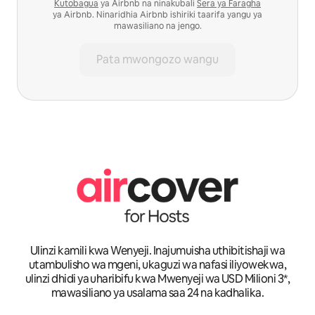
Kutobagua
ya Airbnb na ninakubali
Sera ya Faragha
ya Airbnb. Ninaridhia Airbnb ishiriki taarifa yangu ya
mawasiliano na jengo.
Pata mwongozo wangu
Ulinzi kamili kwa Wenyeji. Inajumuisha uthibitishaji wa
utambulisho wa mgeni, ukaguzi wa nafasi iliyowekwa,
ulinzi dhidi ya uharibifu kwa Mwenyeji wa USD Milioni 3*,
mawasiliano ya usalama saa 24 na kadhalika.