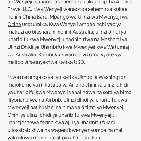
au Wenyeji wanaotoa sehemu za kukaa kupitia Airbnb
Travel LLC.
Kwa Wenyeji wanaotoa sehemu za kukaa
nchini China Bara,
Mpango wa Ulinzi wa Mwenyeji wa
China
unatumika.
Kwa Wenyeji ambao nchi yao ya
makazi au biashara ni nchini Australia, ulinzi dhidi ya
uharibifu kwa Mwenyeji unadhibitiwa na
Masharti ya
Ulinzi Dhidi ya Uharibifu kwa Mwenyeji kwa Watumiaji
wa Australia
. Kumbuka kwamba vikomo vyote vya
malipo vinaonyeshwa katika USD.
*Kwa matangazo yaliyo katika Jimbo la Washington,
majukumu ya mikataba ya Airbnb chini ya ulinzi dhidi
ya uharibifu kwa Mwenyeji yanalindwa na sera ya bima
iliyonunuliwa na Airbnb. Ulinzi dhidi ya uharibifu kwa
Mwenyeji hauhusiani na bima ya dhima ya Mwenyeji.
Chini ya ulinzi dhidi ya uharibifu kwa Mwenyeji,
utarejeshewa fedha kwa ajili ya uharibifu fulani
uliosababishwa na wageni kwenye nyumba na mali
yako ikiwa mgeni hatalipia uharibifu huo.