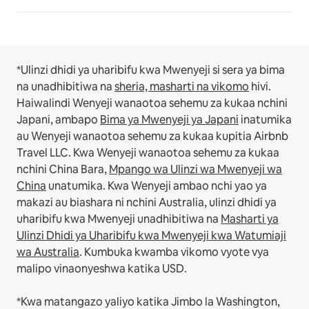
*Ulinzi dhidi ya uharibifu kwa Mwenyeji si sera ya bima
na unadhibitiwa na
sheria, masharti na vikomo
hivi.
Haiwalindi Wenyeji wanaotoa sehemu za kukaa nchini
Japani, ambapo
Bima ya Mwenyeji ya Japani
inatumika
au Wenyeji wanaotoa sehemu za kukaa kupitia Airbnb
Travel LLC.
Kwa Wenyeji wanaotoa sehemu za kukaa
nchini China Bara,
Mpango wa Ulinzi wa Mwenyeji wa
China
unatumika.
Kwa Wenyeji ambao nchi yao ya
makazi au biashara ni nchini Australia, ulinzi dhidi ya
uharibifu kwa Mwenyeji unadhibitiwa na
Masharti ya
Ulinzi Dhidi ya Uharibifu kwa Mwenyeji kwa Watumiaji
wa Australia
. Kumbuka kwamba vikomo vyote vya
malipo vinaonyeshwa katika USD.
*Kwa matangazo yaliyo katika Jimbo la Washington,