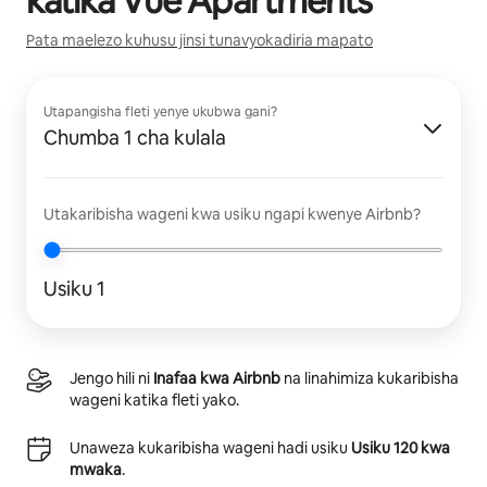
katika
Vue Apartments
Pata maelezo kuhusu jinsi tunavyokadiria mapato
Utapangisha fleti yenye ukubwa gani?
Chumba 1 cha kulala
Utakaribisha wageni kwa usiku ngapi kwenye Airbnb?
Usiku 1
Jengo hili ni
Inafaa kwa Airbnb
na linahimiza kukaribisha
wageni katika fleti yako.
Unaweza kukaribisha wageni hadi usiku
Usiku 120 kwa
mwaka
.