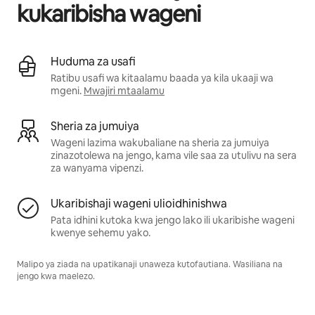
kukaribisha wageni
Huduma za usafi
Ratibu usafi wa kitaalamu baada ya kila ukaaji wa
mgeni.
Mwajiri mtaalamu
Sheria za jumuiya
Wageni lazima wakubaliane na sheria za jumuiya
zinazotolewa na jengo, kama vile saa za utulivu na sera
za wanyama vipenzi.
Ukaribishaji wageni ulioidhinishwa
Pata idhini kutoka kwa jengo lako ili ukaribishe wageni
kwenye sehemu yako.
Malipo ya ziada na upatikanaji unaweza kutofautiana. Wasiliana na
jengo kwa maelezo.