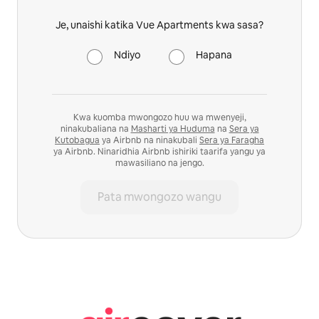
Je, unaishi katika Vue Apartments kwa sasa?
Ndiyo
Hapana
Kwa kuomba mwongozo huu wa mwenyeji,
ninakubaliana na
Masharti ya Huduma
na
Sera ya
Kutobagua
ya Airbnb na ninakubali
Sera ya Faragha
ya Airbnb. Ninaridhia Airbnb ishiriki taarifa yangu ya
mawasiliano na jengo.
Pata mwongozo wangu