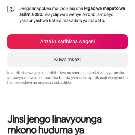
Jengo linapokea malipo kiasi cha
Mgao wa mapato wa
asilimia 25%
unayolipwa kwenye Airbnb, ambayo
yanaonyeshwa katika makadirio ya mapato.
Anza kukaribisha wageni
Kuwa mkazi
Kukaribisha wageni kunadhibitiwa na sheria na vizuizi vinavyotumika
ambavyo vinaweza kubadilika baada ya muda. Upatikanaji wa nyumba
hauhakikishiwi na unaweza kubadilika.
Mapato unayoweza kujipatia ni $702 kwa mwezi
Jinsi jengo linavyounga
mkono huduma ya