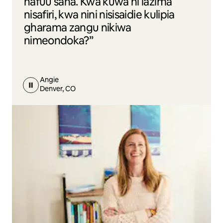
nafuu sana. Kwa kuwa ni lazima
nisafiri, kwa nini nisisaidie kulipia
gharama zangu nikiwa
nimeondoka?”
Angie
Denver, CO