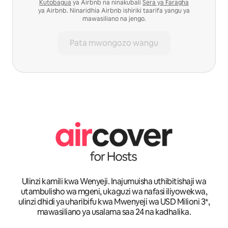
Kutobagua
ya Airbnb na ninakubali
Sera ya Faragha
ya Airbnb. Ninaridhia Airbnb ishiriki taarifa yangu ya
mawasiliano na jengo.
Pata mwongozo wangu
Ulinzi kamili kwa Wenyeji. Inajumuisha uthibitishaji wa
utambulisho wa mgeni, ukaguzi wa nafasi iliyowekwa,
ulinzi dhidi ya uharibifu kwa Mwenyeji wa USD Milioni 3*,
mawasiliano ya usalama saa 24 na kadhalika.