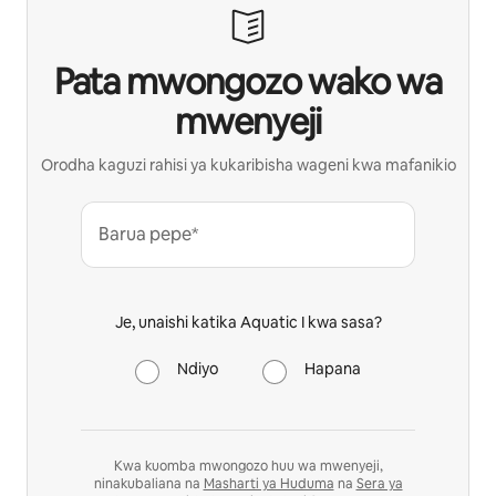
Pata mwongozo wako wa
mwenyeji
Orodha kaguzi rahisi ya kukaribisha wageni kwa mafanikio
Barua pepe*
Je, unaishi katika Aquatic I kwa sasa?
Ndiyo
Hapana
Kwa kuomba mwongozo huu wa mwenyeji,
ninakubaliana na
Masharti ya Huduma
na
Sera ya