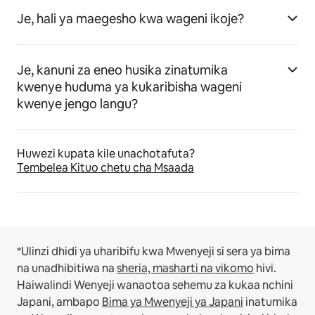
Je, hali ya maegesho kwa wageni ikoje?
Je, kanuni za eneo husika zinatumika
kwenye huduma ya kukaribisha wageni
kwenye jengo langu?
Huwezi kupata kile unachotafuta?
Tembelea Kituo chetu cha Msaada
*Ulinzi dhidi ya uharibifu kwa Mwenyeji si sera ya bima
na unadhibitiwa na
sheria, masharti na vikomo
hivi.
Haiwalindi Wenyeji wanaotoa sehemu za kukaa nchini
Japani, ambapo
Bima ya Mwenyeji ya Japani
inatumika