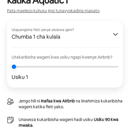
katika
Aquatic I
Pata maelezo kuhusu jinsi tunavyokadiria mapato
Utapangisha fleti yenye ukubwa gani?
Chumba 1 cha kulala
Utakaribisha wageni kwa usiku ngapi kwenye Airbnb?
Usiku 1
Jengo hili ni
Inafaa kwa Airbnb
na linahimiza kukaribisha
wageni katika fleti yako.
Unaweza kukaribisha wageni hadi usiku
Usiku 90 kwa
mwaka
.