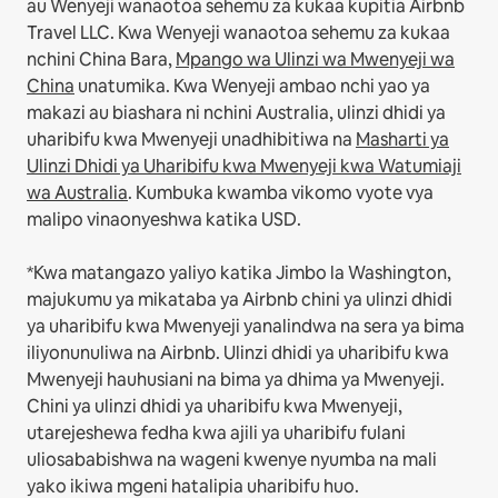
au Wenyeji wanaotoa sehemu za kukaa kupitia Airbnb
Travel LLC.
Kwa Wenyeji wanaotoa sehemu za kukaa
nchini China Bara,
Mpango wa Ulinzi wa Mwenyeji wa
China
unatumika.
Kwa Wenyeji ambao nchi yao ya
makazi au biashara ni nchini Australia, ulinzi dhidi ya
uharibifu kwa Mwenyeji unadhibitiwa na
Masharti ya
Ulinzi Dhidi ya Uharibifu kwa Mwenyeji kwa Watumiaji
wa Australia
. Kumbuka kwamba vikomo vyote vya
malipo vinaonyeshwa katika USD.
*Kwa matangazo yaliyo katika Jimbo la Washington,
majukumu ya mikataba ya Airbnb chini ya ulinzi dhidi
ya uharibifu kwa Mwenyeji yanalindwa na sera ya bima
iliyonunuliwa na Airbnb. Ulinzi dhidi ya uharibifu kwa
Mwenyeji hauhusiani na bima ya dhima ya Mwenyeji.
Chini ya ulinzi dhidi ya uharibifu kwa Mwenyeji,
utarejeshewa fedha kwa ajili ya uharibifu fulani
uliosababishwa na wageni kwenye nyumba na mali
yako ikiwa mgeni hatalipia uharibifu huo.