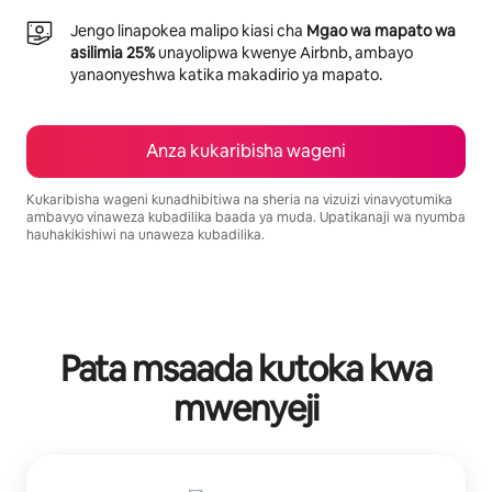
Jengo linapokea malipo kiasi cha
Mgao wa mapato wa
asilimia 25%
unayolipwa kwenye Airbnb, ambayo
yanaonyeshwa katika makadirio ya mapato.
Anza kukaribisha wageni
Kukaribisha wageni kunadhibitiwa na sheria na vizuizi vinavyotumika
ambavyo vinaweza kubadilika baada ya muda. Upatikanaji wa nyumba
hauhakikishiwi na unaweza kubadilika.
Mapato unayoweza kujipatia ni $715 kwa mwezi
Pata msaada kutoka kwa
mwenyeji