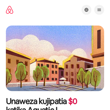
Ruka
kwenda
kwenye
maudhui
Unaweza kujipatia
$
0