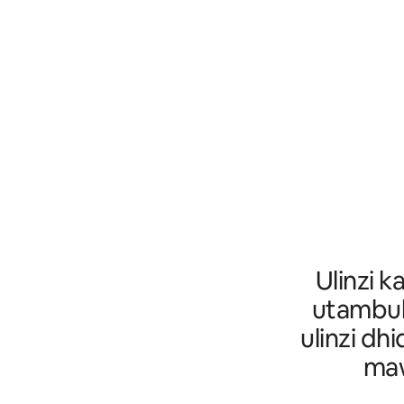
Ulinzi k
utambul
ulinzi dh
maw