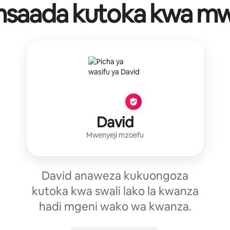
msaada kutoka kwa mw
David
Mwenyeji mzoefu
David anaweza kukuongoza
kutoka kwa swali lako la kwanza
hadi mgeni wako wa kwanza.