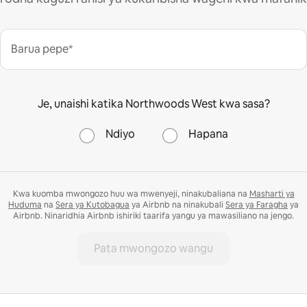
Barua pepe*
Je, unaishi katika Northwoods West kwa sasa?
Ndiyo
Hapana
Kwa kuomba mwongozo huu wa mwenyeji, ninakubaliana na
Masharti ya
Huduma
na
Sera ya Kutobagua
ya Airbnb na ninakubali
Sera ya Faragha
ya
Airbnb. Ninaridhia Airbnb ishiriki taarifa yangu ya mawasiliano na jengo.
Pata mwongozo wangu