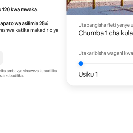
u 120 kwa mwaka
.
pato wa asilimia 25%
Utapangisha fleti yenye
eshwa katika makadirio ya
Chumba 1 cha kula
Utakaribisha wageni kwa
umika ambavyo vinaweza kubadilika
Usiku 1
za kubadilika.