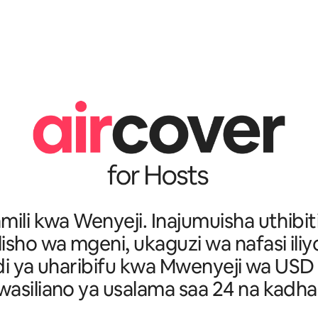
amili kwa Wenyeji. Inajumuisha uthibit
isho wa mgeni, ukaguzi wa nafasi ili
idi ya uharibifu kwa Mwenyeji wa USD M
asiliano ya usalama saa 24 na kadhal