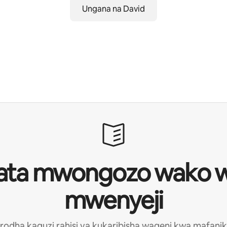
Ungana na David
ata mwongozo wako 
mwenyeji
rodha kaguzi rahisi ya kukaribisha wageni kwa mafanik