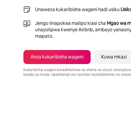
Unaweza kukaribisha wageni hadi usiku
Usik
Jengo linapokea malipo kiasi cha
Mgao wa ma
unayolipwa kwenye Airbnb, ambayo yanaony
mapato.
Anza kukaribisha wageni
Kuwa mkazi
Kukaribisha wageni kunadhibitiwa na sheria na vizuizi vinavyot
baada ya muda. Upatikanaji wa nyumba hauhakikishiwi na unawe
Mapato unayoweza kujipatia ni $564 kwa mwezi