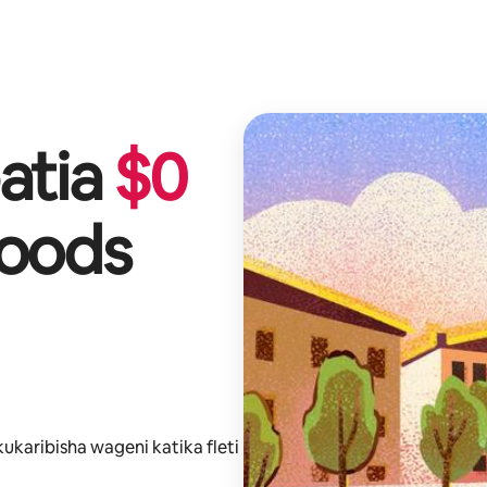
atia
$
0
oods
kukaribisha wageni katika fleti