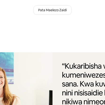
Pata Maelezo Zaidi
“Kukaribisha
kumeniwezesh
sana. Kwa kuw
nini nisisaidi
nikiwa nime