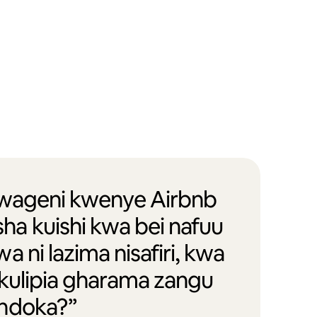
 wageni kwenye Airbnb
a kuishi kwa bei nafuu
a ni lazima nisafiri, kwa
e kulipia gharama zangu
ondoka?”