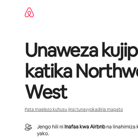
Ruka
kwenda
kwenye
maudhui
Unaweza kujip
katika
Northw
West
Pata maelezo kuhusu jinsi tunavyokadiria mapato
Jengo hili ni
Inafaa kwa Airbnb
na linahimiza 
yako.