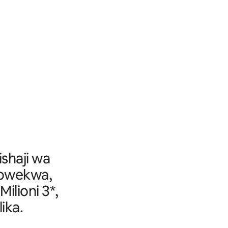
ishaji wa
yowekwa,
ilioni 3*,
ika.