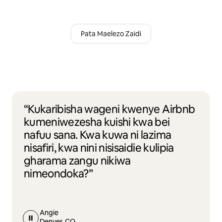
Pata Maelezo Zaidi
“Kukaribisha wageni kwenye Airbnb
kumeniwezesha kuishi kwa bei
nafuu sana. Kwa kuwa ni lazima
nisafiri, kwa nini nisisaidie kulipia
gharama zangu nikiwa
nimeondoka?”
Angie
Denver, CO