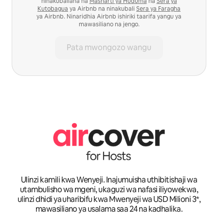
ninakubaliana na
Masharti ya Huduma
na
Sera ya
Kutobagua
ya Airbnb na ninakubali
Sera ya Faragha
ya Airbnb. Ninaridhia Airbnb ishiriki taarifa yangu ya
mawasiliano na jengo.
Pata mwongozo wangu
Ulinzi kamili kwa Wenyeji. Inajumuisha uthibitishaji wa
utambulisho wa mgeni, ukaguzi wa nafasi iliyowekwa,
ulinzi dhidi ya uharibifu kwa Mwenyeji wa USD Milioni 3*,
mawasiliano ya usalama saa 24 na kadhalika.