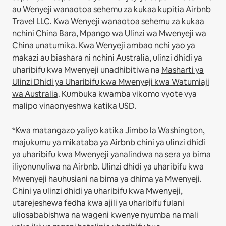
au Wenyeji wanaotoa sehemu za kukaa kupitia Airbnb
Travel LLC.
Kwa Wenyeji wanaotoa sehemu za kukaa
nchini China Bara,
Mpango wa Ulinzi wa Mwenyeji wa
China
unatumika.
Kwa Wenyeji ambao nchi yao ya
makazi au biashara ni nchini Australia, ulinzi dhidi ya
uharibifu kwa Mwenyeji unadhibitiwa na
Masharti ya
Ulinzi Dhidi ya Uharibifu kwa Mwenyeji kwa Watumiaji
wa Australia
. Kumbuka kwamba vikomo vyote vya
malipo vinaonyeshwa katika USD.
*Kwa matangazo yaliyo katika Jimbo la Washington,
majukumu ya mikataba ya Airbnb chini ya ulinzi dhidi
ya uharibifu kwa Mwenyeji yanalindwa na sera ya bima
iliyonunuliwa na Airbnb. Ulinzi dhidi ya uharibifu kwa
Mwenyeji hauhusiani na bima ya dhima ya Mwenyeji.
Chini ya ulinzi dhidi ya uharibifu kwa Mwenyeji,
utarejeshewa fedha kwa ajili ya uharibifu fulani
uliosababishwa na wageni kwenye nyumba na mali