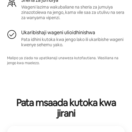
Sheria za jumuiya
Wageni lazima wakubaliane na sheria za jumuiya
zinazotolewa na jengo, kama vile saa za utulivu na sera
za wanyama vipenzi.
Ukaribishaji wageni ulioidhinishwa
Pata idhini kutoka kwa jengo lako ili ukaribishe wageni
kwenye sehemu yako.
Malipo ya ziada na upatikanaji unaweza kutofautiana. Wasiliana na
jengo kwa maelezo.
Pata msaada kutoka kwa
jirani