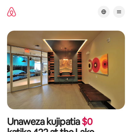
Ruka
kwenda
kwenye
maudhui
Unaweza kujipatia
$
0