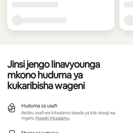
Jinsi jengo linavyounga
mkono huduma ya
kukaribisha wageni
Huduma za usafi
Ratibu usafi wa kitaalamu baada ya kila ukaaji wa
mgeni.
Mwajiri mtaalamu