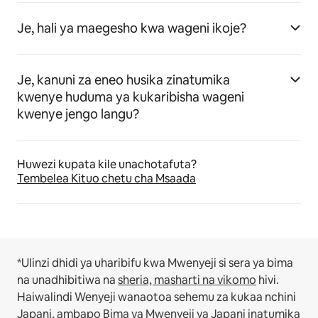
Je, hali ya maegesho kwa wageni ikoje?
Je, kanuni za eneo husika zinatumika
kwenye huduma ya kukaribisha wageni
kwenye jengo langu?
Huwezi kupata kile unachotafuta?
Tembelea Kituo chetu cha Msaada
*Ulinzi dhidi ya uharibifu kwa Mwenyeji si sera ya bima
na unadhibitiwa na
sheria, masharti na vikomo
hivi.
Haiwalindi Wenyeji wanaotoa sehemu za kukaa nchini
Japani, ambapo
Bima ya Mwenyeji ya Japani
inatumika