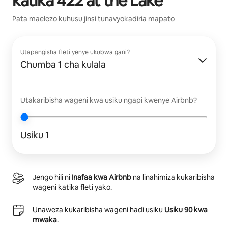
katika
422 at the Lake
Pata maelezo kuhusu jinsi tunavyokadiria mapato
Utapangisha fleti yenye ukubwa gani?
Chumba 1 cha kulala
Utakaribisha wageni kwa usiku ngapi kwenye Airbnb?
Usiku 1
Jengo hili ni
Inafaa kwa Airbnb
na linahimiza kukaribisha
wageni katika fleti yako.
Unaweza kukaribisha wageni hadi usiku
Usiku 90 kwa
mwaka
.