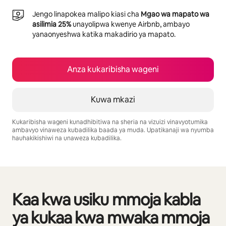
Jengo linapokea malipo kiasi cha
Mgao wa mapato wa
asilimia 25%
unayolipwa kwenye Airbnb, ambayo
yanaonyeshwa katika makadirio ya mapato.
Anza kukaribisha wageni
Kuwa mkazi
Kukaribisha wageni kunadhibitiwa na sheria na vizuizi vinavyotumika
ambavyo vinaweza kubadilika baada ya muda. Upatikanaji wa nyumba
hauhakikishiwi na unaweza kubadilika.
Mapato unayoweza kujipatia ni $817 kwa mwezi
Kaa kwa usiku mmoja kabla
Inaonyesha vitu 0 kati ya 0
ya kukaa kwa mwaka mmoja