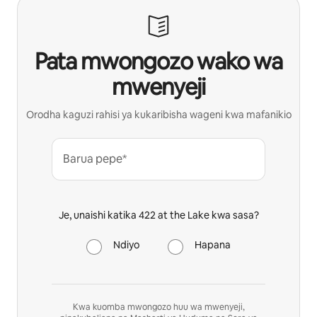
Pata mwongozo wako wa
mwenyeji
Orodha kaguzi rahisi ya kukaribisha wageni kwa mafanikio
Barua pepe*
Je, unaishi katika 422 at the Lake kwa sasa?
Ndiyo
Hapana
Kwa kuomba mwongozo huu wa mwenyeji,