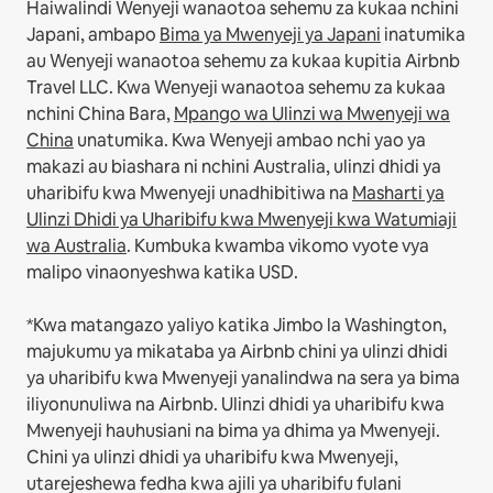
Haiwalindi Wenyeji wanaotoa sehemu za kukaa nchini
Japani, ambapo
Bima ya Mwenyeji ya Japani
inatumika
au Wenyeji wanaotoa sehemu za kukaa kupitia Airbnb
Travel LLC.
Kwa Wenyeji wanaotoa sehemu za kukaa
nchini China Bara,
Mpango wa Ulinzi wa Mwenyeji wa
China
unatumika.
Kwa Wenyeji ambao nchi yao ya
makazi au biashara ni nchini Australia, ulinzi dhidi ya
uharibifu kwa Mwenyeji unadhibitiwa na
Masharti ya
Ulinzi Dhidi ya Uharibifu kwa Mwenyeji kwa Watumiaji
wa Australia
. Kumbuka kwamba vikomo vyote vya
malipo vinaonyeshwa katika USD.
*Kwa matangazo yaliyo katika Jimbo la Washington,
majukumu ya mikataba ya Airbnb chini ya ulinzi dhidi
ya uharibifu kwa Mwenyeji yanalindwa na sera ya bima
iliyonunuliwa na Airbnb. Ulinzi dhidi ya uharibifu kwa
Mwenyeji hauhusiani na bima ya dhima ya Mwenyeji.
Chini ya ulinzi dhidi ya uharibifu kwa Mwenyeji,
utarejeshewa fedha kwa ajili ya uharibifu fulani