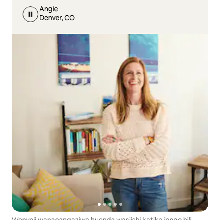
Angie
Denver, CO
Wenyeji wanaoangaziwa huenda wasiishi katika jengo hili.