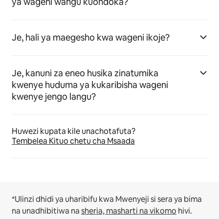
ya wageni wangu kuondoka?
Je, hali ya maegesho kwa wageni ikoje?
Je, kanuni za eneo husika zinatumika
kwenye huduma ya kukaribisha wageni
kwenye jengo langu?
Huwezi kupata kile unachotafuta?
Tembelea Kituo chetu cha Msaada
*Ulinzi dhidi ya uharibifu kwa Mwenyeji si sera ya bima
na unadhibitiwa na
sheria, masharti na vikomo
hivi.