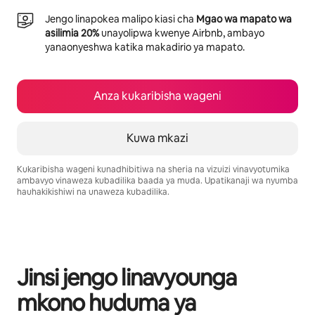
Jengo linapokea malipo kiasi cha
Mgao wa mapato wa
asilimia 20%
unayolipwa kwenye Airbnb, ambayo
yanaonyeshwa katika makadirio ya mapato.
Anza kukaribisha wageni
Kuwa mkazi
Kukaribisha wageni kunadhibitiwa na sheria na vizuizi vinavyotumika
ambavyo vinaweza kubadilika baada ya muda. Upatikanaji wa nyumba
hauhakikishiwi na unaweza kubadilika.
Mapato unayoweza kujipatia ni $619 kwa mwezi
Jinsi jengo linavyounga
mkono huduma ya