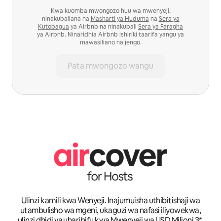
Kwa kuomba mwongozo huu wa mwenyeji,
ninakubaliana na
Masharti ya Huduma
na
Sera ya
Kutobagua
ya Airbnb na ninakubali
Sera ya Faragha
ya Airbnb. Ninaridhia Airbnb ishiriki taarifa yangu ya
mawasiliano na jengo.
Pata mwongozo wangu
Ulinzi kamili kwa Wenyeji. Inajumuisha uthibitishaji wa
utambulisho wa mgeni, ukaguzi wa nafasi iliyowekwa,
ulinzi dhidi ya uharibifu kwa Mwenyeji wa USD Milioni 3*,