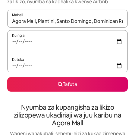
za likizo, nyumba na kadhalika kwenye Airbnb
Mahali
Wakati matokeo yanapatikana, vinjari kwa kutumia vitufe vya v
Kuingia
Kutoka
Tafuta
Nyumba za kupangisha za likizo
zilizopewa ukadiriaji wa juu karibu na
Agora Mall
Wageni wanakubali: sehemu hizi za kukaa zimepewa