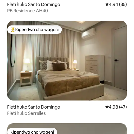
Fleti huko Santo Domingo
Ukadiriaji wa 
4.94 (35)
PB Residence AH40
Kipendwa cha wageni
Kipendwa maarufu cha wageni
Fleti huko Santo Domingo
Ukadiriaji wa 
4.98 (47)
Fleti huko Serralles
Kipendwa cha wageni