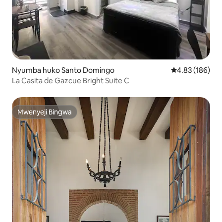
Nyumba huko Santo Domingo
Ukadiriaji wa w
4.83 (186)
La Casita de Gazcue Bright Suite C
Mwenyeji Bingwa
Mwenyeji Bingwa