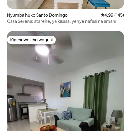
Nyumba huko Santo Domingo
Ukadiriaji wa w
4.99 (145)
Casa Serena: starehe, ya kisasa, yenye nafasi na amani
Kipendwa cha wageni
Kipendwa cha wageni