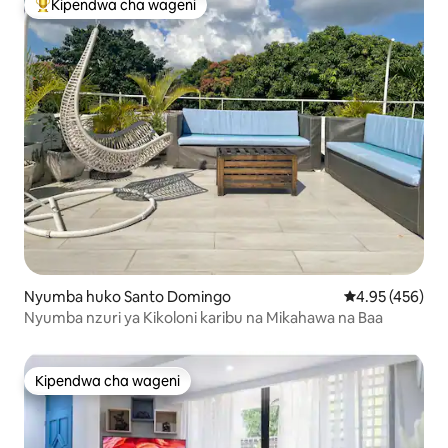
Kipendwa cha wageni
Kipendwa maarufu cha wageni
Nyumba huko Santo Domingo
Ukadiriaji wa w
4.95 (456)
Nyumba nzuri ya Kikoloni karibu na Mikahawa na Baa
Kipendwa cha wageni
Kipendwa cha wageni