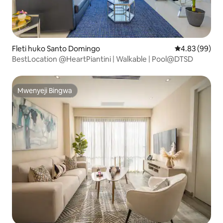
Fleti huko Santo Domingo
Ukadiriaji wa 
4.83 (99)
BestLocation @HeartPiantini | Walkable | Pool@DTSD
Mwenyeji Bingwa
Mwenyeji Bingwa