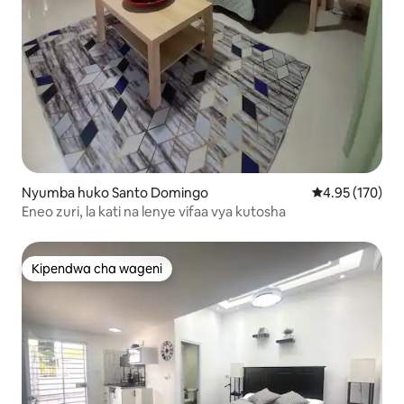
Nyumba huko Santo Domingo
Ukadiriaji wa w
4.95 (170)
Eneo zuri, la kati na lenye vifaa vya kutosha
Kipendwa cha wageni
Kipendwa cha wageni