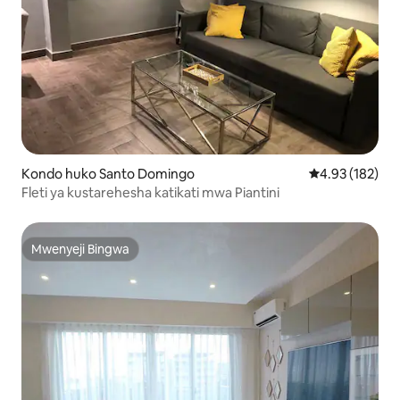
Kondo huko Santo Domingo
Ukadiriaji wa w
4.93 (182)
Fleti ya kustarehesha katikati mwa Piantini
Mwenyeji Bingwa
Mwenyeji Bingwa