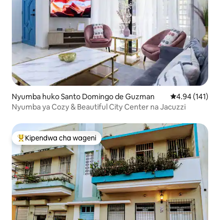
Nyumba huko Santo Domingo de Guzman
Ukadiriaji wa w
4.94 (141)
Nyumba ya Cozy & Beautiful City Center na Jacuzzi
Kipendwa cha wageni
Kipendwa maarufu cha wageni