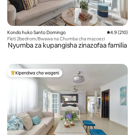
Kondo huko Santo Domingo
Ukadiriaji wa 
4.9 (210)
Fleti 2bedrom/Bwawa na Chumba cha mazoezi
Nyumba za kupangisha zinazofaa familia
Kipendwa cha wageni
Kipendwa maarufu cha wageni