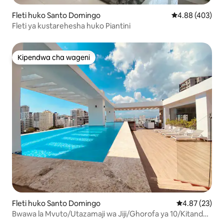
Fleti huko Santo Domingo
Ukadiriaji wa w
4.88 (403)
Fleti ya kustarehesha huko Piantini
Kipendwa cha wageni
Kipendwa cha wageni
Fleti huko Santo Domingo
Ukadiriaji wa 
4.87 (23)
Bwawa la Mvuto/Utazamaji wa Jiji/Ghorofa ya 10/Kitanda
cha Ukubwa wa King/Ukumbi wa Mazoezi